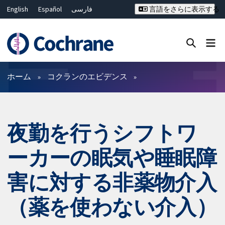
English
Español
فارسی
言語をさらに表示する
Français
Русский
Hrvatski
Deutsch
Bahasa Malaysia
ไทย
繁體中文
简体中文
Close search ✖
フィルター
ホーム
コクランのエビデンス
夜勤を行うシフトワ
ーカーの眠気や睡眠障
害に対する非薬物介入
（薬を使わない介入）