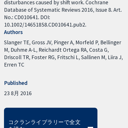
disturbances caused by shift work. Cochrane
Database of Systematic Reviews 2016, Issue 8. Art.
No.: CD010641. DOI:
10.1002/14651858.CD010641.pub2.
Authors
Slanger TE
Gross JV
Pinger A
Morfeld P
Bellinger
M
Duhme A-L
Reichardt Ortega RA
Costa G
Driscoll TR
Foster RG
Fritschi L
Sallinen M
Liira J
Erren TC
Published
23 8月 2016
コクランライブラリーで全文