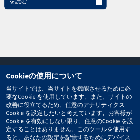
を読む
Cookieの使用について
11-13 Cavendish
お問い合わせ
当サイトでは、当サイトを機能させるために必
Square
ニュース
要なCookie を使用しています。また、サイトの
信頼できるエビ
London
広報
改善に役立てるため、任意のアナリティクス
デンスと
W1G 0AN
コクランにつ
情報に基づく意
Cookie を設定したいと考えています。お客様が
United Kingdom
いて
思決定により
採用
Cookie を有効にしない限り、任意のCookie を設
健康のさらなる
Cochrane
定することはありません。このツールを使用す
向上へ
Library
ると、あなたの設定を記憶するためにデバイス