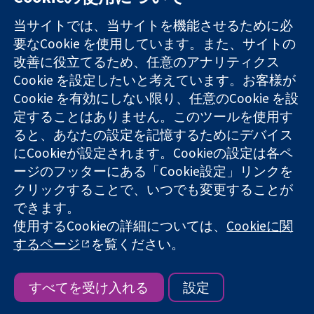
11-13 Cavendish
お問い合わせ
当サイトでは、当サイトを機能させるために必
Square
ニュース
要なCookie を使用しています。また、サイトの
信頼できるエビ
London
広報
改善に役立てるため、任意のアナリティクス
デンスと
W1G 0AN
コクランにつ
情報に基づく意
Cookie を設定したいと考えています。お客様が
United Kingdom
いて
思決定により
採用
Cookie を有効にしない限り、任意のCookie を設
健康のさらなる
Cochrane
定することはありません。このツールを使用す
向上へ
Library
ると、あなたの設定を記憶するためにデバイス
にCookieが設定されます。Cookieの設定は各ペ
ージのフッターにある「Cookie設定」リンクを
コクラン・コラボレーションは、イングランド及びウェールズ
クリックすることで、いつでも変更することが
に登録された慈善団体（登録番号 1045921）および保証有限責
できます。
任会社（登録番号 03044323）です。付加価値税登録番号 GB
718 2127 49
使用するCookieの詳細については、
Cookieに関
するページ
を覧ください。
Copyright © 2026 The Cochrane Collaboration
ウェブサイト利用規約
|
免責事項
|
個人情報
|
Cookieポリシー
|
Cookie設定
すべてを受け入れる
設定