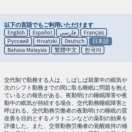
以下の言語でもご利用いただけます
English
Español
فارسی
Français
Русский
Hrvatski
Deutsch
日本語
Bahasa Malaysia
繁體中文
한국어
交代制で勤務する人は、しばしば就業中の眠気や
次のシフト勤務までの間に取る睡眠に問題を抱え
ているとの報告がある。夜勤明けの睡眠障害や夜
勤中の眠気が持続する場合、交代勤務睡眠障害と
呼ばれる。交代勤務労働者の夜勤明けの睡眠の質
改善を目的とするメラトニンなどの薬剤の効果を
評価した。また、交替勤務労働者の覚醒維持の補