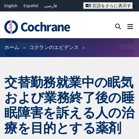
English
Español
فارسی
言語をさらに表示する
Français
Русский
Hrvatski
Deutsch
Bahasa Malaysia
ไทย
繁體中文
简体中文
Close search ✖
フィルター
ホーム
コクランのエビデンス
交替勤務就業中の眠気
および業務終了後の睡
眠障害を訴える人の治
療を目的とする薬剤