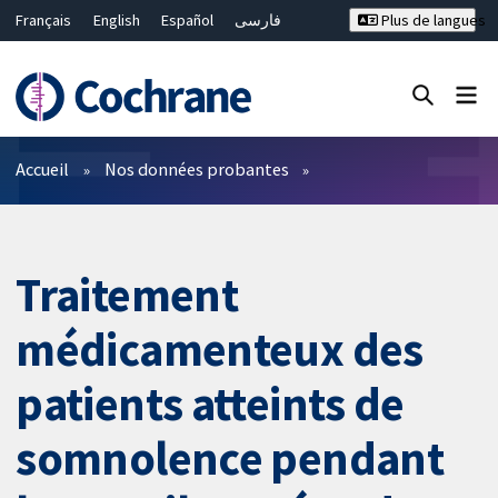
Français
English
Español
فارسی
Plus de langues
Русский
Hrvatski
Deutsch
Bahasa Malaysia
ไทย
繁體中文
简体中文
Fermer la recherche ✖
Filtres
Accueil
Nos données probantes
Traitement
médicamenteux des
patients atteints de
somnolence pendant