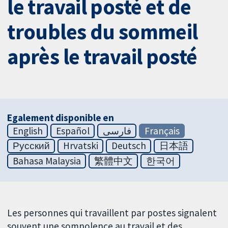
le travail posté et de
troubles du sommeil
après le travail posté
Egalement disponible en
English
Español
فارسی
Français
Русский
Hrvatski
Deutsch
日本語
Bahasa Malaysia
繁體中文
한국어
Les personnes qui travaillent par postes signalent
souvent une somnolence au travail et des