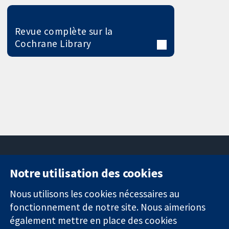
Revue complète sur la
Cochrane Library
Notre utilisation des cookies
11-13 Cavendish
Contactez-
Square
nous
Nous utilisons les cookies nécessaires au
Des données
Londres
Actualités
fonctionnement de notre site. Nous aimerions
probantes.
W1G0AN
Service de
également mettre en place des cookies
Des décisions
Royaume-Uni
presse