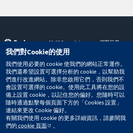
11-13 Cavendish
聯繫我們
Square
新聞
我們對Cookie的使用
可信任實證
London
新聞部
知情決定
W1G 0AN
關於我們
我們使用必要的 cookie 使我們的網站正常運作。
更完善的健康照
United Kingdom
工作機會
我們還希望設置可選擇分析的 cookie，以幫助我
護
Cochrane
們進行改進網站。除非您啟用它們，否則我們不
Library
會設置可選擇的 cookie。使用此工具將在您的設
備上設置 cookie，以記住您的偏好。您隨時可以
隨時通過點擊每個頁面下方的「Cookies 設置」
The Cochrane Collaboration is a charity (no. 1045921) and a
連結來更改 Cookie 偏好。
company limited by guarantee (no. 03044323) registered in
England & Wales. VAT registration number GB 718 2127 49.
有關我們使用 cookie 的更多詳細資訊，請參閱我
們的
cookie 頁面
。
版權所有 © 2026 The Cochrane Collaboration