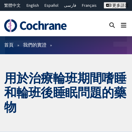
繁體中文
English
Español
فارسی
Français
更多語言
Русский
Hrvatski
Deutsch
Bahasa Malaysia
ไทย
简体中文
關閉搜尋 ✖
篩選條件
首頁
我們的實證
用於治療輪班期間嗜睡
和輪班後睡眠問題的藥
物