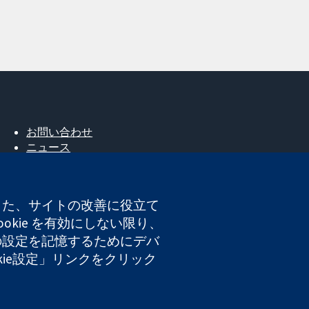
お問い合わせ
ニュース
広報
コクランについて
採用
。また、サイトの改善に役立て
Cochrane Library
okie を有効にしない限り、
たの設定を記憶するためにデバ
okie設定」リンクをクリック
登録番号 03044323）です。付加価値税登録番号 GB 718
ト利用規約
|
免責事項
|
個人情報
|
Cookieポリシー
|
Cookie設定