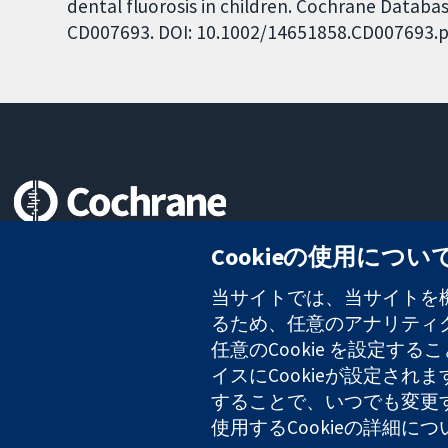
dental fluorosis in children. Cochrane Database
CD007693. DOI: 10.1002/14651858.CD007693.p
信頼できるエビデンスと
Cookieの使用につい
情報に基づく意思決定により
健康のさらなる向上へ
当サイトでは、当サイトを機
るため、任意のアナリティクス
任意のCookie を設定
イスにCookieが設定され
コクラン・コラボレーションは、イングランド及びウェールズに登録さ
2127 49
することで、いつでも変更
使用するCookieの詳細に
Copyright © 2026 The Cochrane Collaboration