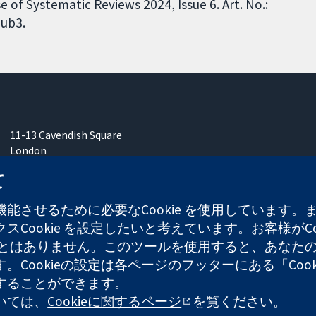
 of Systematic Reviews 2024, Issue 6. Art. No.:
ub3.
11-13 Cavendish Square
London
W1G 0AN
て
United Kingdom
能させるために必要なCookie を使用しています
Cookie を設定したいと考えています。お客様がCo
することはありません。このツールを使用すると、あな
ます。Cookieの設定は各ページのフッターにある「Co
れた慈善団体（登録番号 1045921）および保証有限責任会社（
することができます。
ついては、
Cookieに関するページ
を覧ください。
ウェブサイ