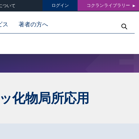
ログイン
コクランライブラリー
について
ビス
著者の方へ
ッ化物局所応用