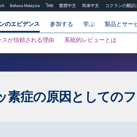
ch
Bahasa Malaysia
ไทย
繁體中文
简体中文
コクランの翻訳
ンのエビデンス
参加する
学ぶ
製品とサー
ンスが信頼される理由
系統的レビューとは
Close search ✖
ッ素症の原因としてのフ