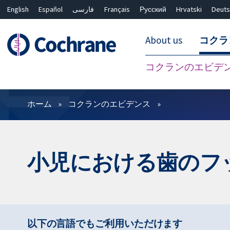
English
Español
فارسی
Français
Русский
Hrvatski
Deuts
About us
コクラ
コクランのエビデ
フィルター
ホーム
コクランのエビデンス
小児における歯のフ
以下の言語でもご利用いただけます