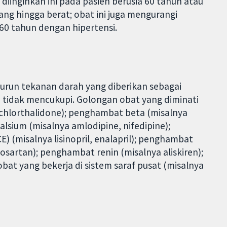
 diinginkan ini pada pasien berusia 60 tahun atau
ng hingga berat; obat ini juga mengurangi
 60 tahun dengan hipertensi.
nurun tekanan darah yang diberikan sebagai
p tidak mencukupi. Golongan obat yang diminati
, chlorthalidone); penghambat beta (misalnya
lsium (misalnya amlodipine, nifedipine);
 (misalnya lisinopril, enalapril); penghambat
osartan); penghambat renin (misalnya aliskiren);
bat yang bekerja di sistem saraf pusat (misalnya