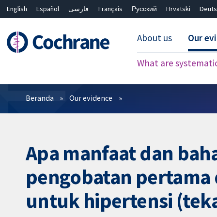
English
Español
فارسی
Français
Русский
Hrvatski
Deuts
About us
Our ev
What are systemati
Filter
Beranda
Our evidence
Apa manfaat dan baha
pengobatan pertama 
untuk hipertensi (tek