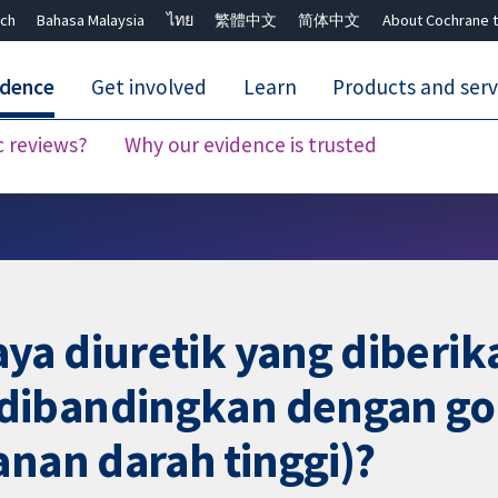
ch
Bahasa Malaysia
ไทย
繁體中文
简体中文
About Cochrane t
idence
Get involved
Learn
Products and serv
c reviews?
Why our evidence is trusted
Close search ✖
ya diuretik yang diberik
dibandingkan dengan gol
anan darah tinggi)?