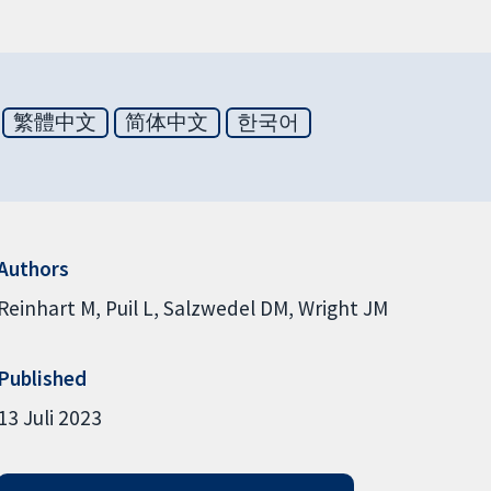
繁體中文
简体中文
한국어
Authors
Reinhart M
Puil L
Salzwedel DM
Wright JM
Published
13 Juli 2023