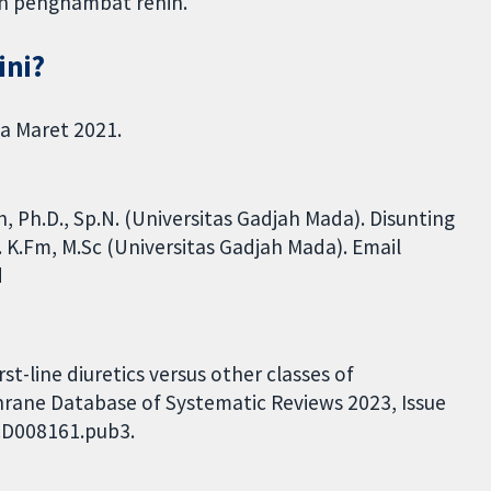
n penghambat renin.
ini?
ga Maret 2021.
Ph.D., Sp.N. (Universitas Gadjah Mada). Disunting
. K.Fm, M.Sc (Universitas Gadjah Mada). Email
d
st-line diuretics versus other classes of
hrane Database of Systematic Reviews 2023, Issue
.CD008161.pub3.