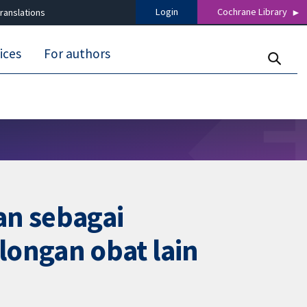
Login
Cochrane Library
ranslations
ices
For authors
an sebagai
ongan obat lain