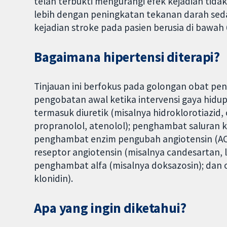
telah terbukti mengurangi efek kejadian tidak
lebih dengan peningkatan tekanan darah seda
kejadian stroke pada pasien berusia di bawah
Bagaimana hipertensi diterapi?
Tinjauan ini berfokus pada golongan obat pe
pengobatan awal ketika intervensi gaya hidu
termasuk diuretik (misalnya hidroklorotiazid
propranolol, atenolol); penghambat saluran ka
penghambat enzim pengubah angiotensin (ACE)
reseptor angiotensin (misalnya candesartan, l
penghambat alfa (misalnya doksazosin); dan o
klonidin).
Apa yang ingin diketahui?