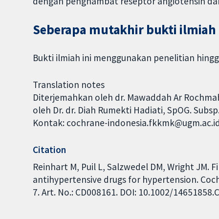
dengan penghambat reseptor angiotensin da
Seberapa mutakhir bukti ilmiah 
Bukti ilmiah ini menggunakan penelitian hing
Translation notes
Diterjemahkan oleh dr. Mawaddah Ar Rochmah, 
oleh Dr. dr. Diah Rumekti Hadiati, SpOG. Subsp
Kontak: cochrane-indonesia.fkkmk@ugm.ac.i
Citation
Reinhart M, Puil L, Salzwedel DM, Wright JM. Fir
antihypertensive drugs for hypertension. Coc
7. Art. No.: CD008161. DOI: 10.1002/14651858