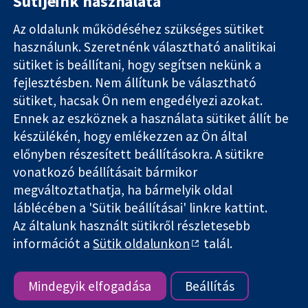
Sütijeink használata
Az oldalunk működéséhez szükséges sütiket
használunk. Szeretnénk választható analitikai
11-13 Cavendish
Kapcsolat
sütiket is beállítani, hogy segítsen nekünk a
Square
Hírek
Hiteles
fejlesztésben. Nem állítunk be választható
London
Sajtóosztály
bizonyíték.
W1G 0AN
Rólunk
sütiket, hacsak Ön nem engedélyezi azokat.
Tájékozott
Egyesült
Állások
Ennek az eszköznek a használata sütiket állít be
döntés.
Királyság
Cochrane
készülékén, hogy emlékezzen az Ön által
Jobb egészség
Library
előnyben részesített beállításokra. A sütikre
vonatkozó beállításait bármikor
megváltoztathatja, ha bármelyik oldal
The Cochrane Collaboration is a charity (no. 1045921) and a
láblécében a 'Sütik beállításai' linkre kattint.
company limited by guarantee (no. 03044323) registered in
Az általunk használt sütikről részletesebb
England & Wales. VAT registration number GB 718 2127 49.
információt a
Sütik oldalunkon
talál.
Szerzői jog © 2026 The Cochrane Collaboration
Honlap szabályok és feltételek
|
Nyilatkozat
|
Adatvédelem
|
Cookie-kra vonatkozó irányelvek
|
Cookie beállítások
Mindegyik elfogadása
Beállítás