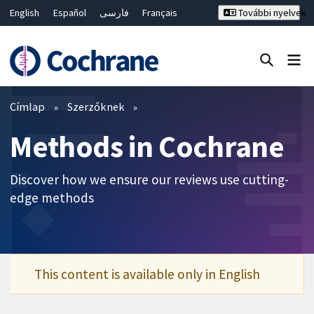
English
Español
فارسی
Français
További nyelvek
Русский
Hrvatski
Deutsch
Bahasa Malaysia
ไทย
繁體中文
简体中文
Keresés bezárása ✖
Szűrők
Címlap
Szerzőknek
Methods in Cochrane
Discover how we ensure our reviews use cutting-
edge methods
This content is available only in English