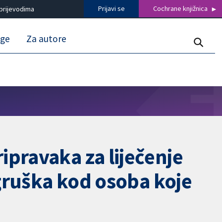
Prijavi se
Cochrane knjižnica
prijevodima
uge
Za autore
pripravaka za liječenje
ugruška kod osoba koje