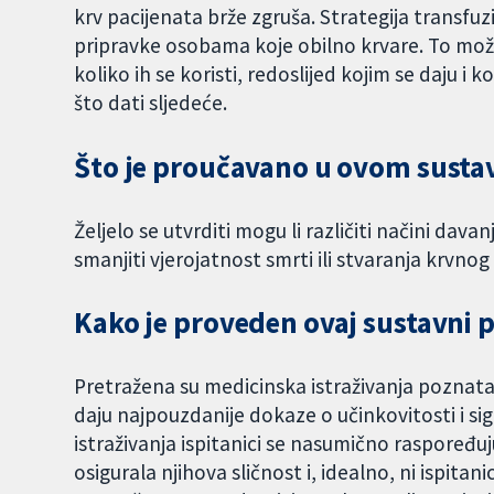
krv pacijenata brže zgruša. Strategija transfuz
pripravke osobama koje obilno krvare. To može u
koliko ih se koristi, redoslijed kojim se daju i
što dati sljedeće.
Što je proučavano u ovom sust
Željelo se utvrditi mogu li različiti načini davan
smanjiti vjerojatnost smrti ili stvaranja krvno
Kako je proveden ovaj sustavni 
Pretražena su medicinska istraživanja poznata
daju najpouzdanije dokaze o učinkovitosti i sigu
istraživanja ispitanici se nasumično raspoređuju 
osigurala njihova sličnost i, idealno, ni ispitanic