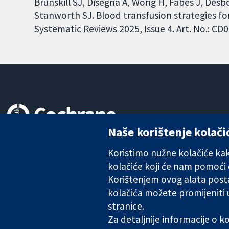
Brunskill SJ, Disegna A, Wong H, Fabes J, Des
Stanworth SJ. Blood transfusion strategies f
Systematic Reviews 2025, Issue 4. Art. No.: 
Naše korištenje kolači
Pouzdani dokazi.
Utemeljeni dokazi.
Koristimo nužne kolačiće kako
Bolje zdravlje.
kolačiće koji će nam pomoći
Korištenjem ovog alata posta
kolačića možete promijeniti
The Cochrane Collaboration is a charity (no. 1045921) and a comp
stranice.
Za detaljnije informacije o 
Copyright © 2026 The Cochrane Collaboration