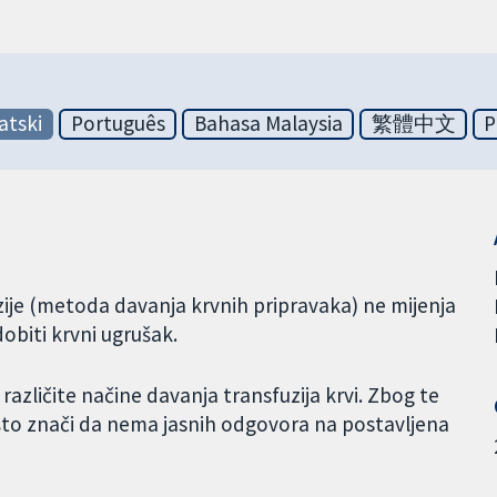
atski
Português
Bahasa Malaysia
繁體中文
P
uzije (metoda davanja krvnih pripravaka) ne mijenja
dobiti krvni ugrušak.
 različite načine davanja transfuzija krvi. Zbog te
e, što znači da nema jasnih odgovora na postavljena