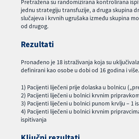
Pretražena su randomizirana kontrolirana ispit
jednu strategiju transfuzije, a druga skupina 
slučajeva i krvnih ugrušaka između skupina moglo
od drugog.
Rezultati
Pronađeno je 18 istraživanja koja su uključival
definirani kao osobe u dobi od 16 godina i više. 
1) Pacijenti liječeni prije dolaska u bolnicu („pr
2) Pacijenti liječeni u bolnici krvnim pripravkom
3) Pacijenti liječeni u bolnici punom krvlju – 1 i
4) Pacijenti liječeni u bolnici krvnim pripravci
ispitivanja
Ključni rezultati