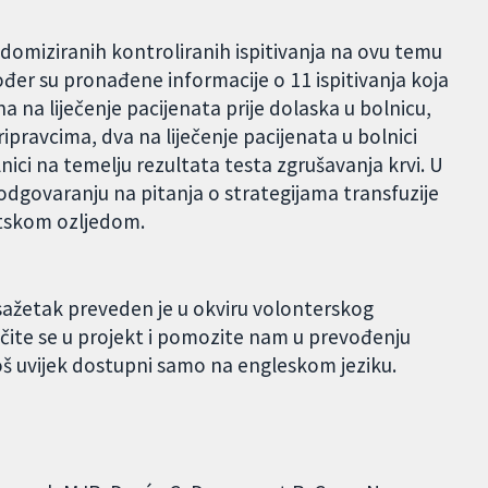
ndomiziranih kontroliranih ispitivanja na ovu temu
đer su pronađene informacije o 11 ispitivanja koja
na na liječenje pacijenata prije dolaska u bolnicu,
pripravcima, dva na liječenje pacijenata u bolnici
lnici na temelju rezultata testa zgrušavanja krvi. U
 odgovaranju na pitanja o strategijama transfuzije
atskom ozljedom.
 sažetak preveden je u okviru volonterskog
čite se u projekt i pomozite nam u prevođenju
oš uvijek dostupni samo na engleskom jeziku.