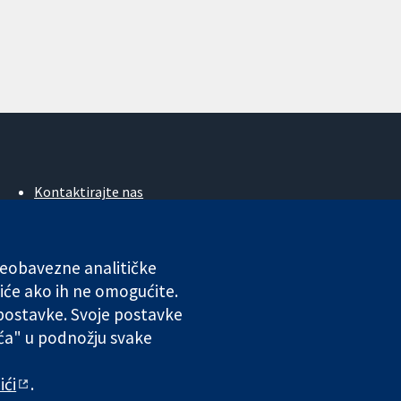
Kontaktirajte nas
Novosti
Ured za medije
O nama
 neobavezne analitičke
Poslovi
iće ako ih ne omogućite.
Cochrane Library
 postavke. Svoje postavke
ića" u podnožju svake
ales. VAT registration number GB 718 2127 49.
ići
.
 odgovornosti
|
Privatnost
|
Politika kolačića
|
Postavke kolačića