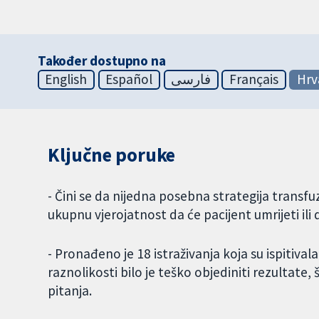
Također dostupno na
English
Español
فارسی
Français
Hrv
Ključne poruke
- Čini se da nijedna posebna strategija transf
ukupnu vjerojatnost da će pacijent umrijeti ili 
- Pronađeno je 18 istraživanja koja su ispitivala
raznolikosti bilo je teško objediniti rezultat
pitanja.