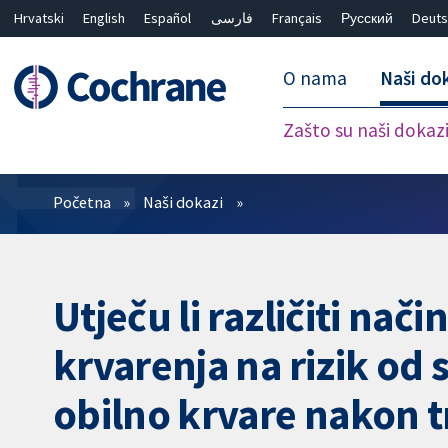
Hrvatski
English
Español
فارسی
Français
Русский
Deuts
O nama
Naši do
Zašto su naši dokaz
Prečistači
Početna
Naši dokazi
Utječu li različiti nači
krvarenja na rizik od 
obilno krvare nakon 