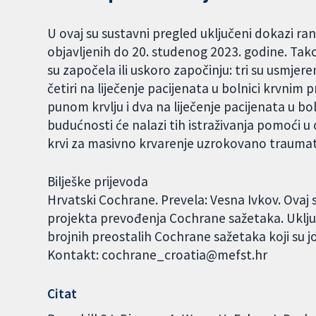
U ovaj su sustavni pregled uključeni dokazi ra
objavljenih do 20. studenog 2023. godine. Tako
su započela ili uskoro započinju: tri su usmjere
četiri na liječenje pacijenata u bolnici krvnim 
punom krvlju i dva na liječenje pacijenata u bo
budućnosti će nalazi tih istraživanja pomoći u
krvi za masivno krvarenje uzrokovano traum
Bilješke prijevoda
Hrvatski Cochrane. Prevela: Vesna Ivkov. Ovaj
projekta prevođenja Cochrane sažetaka. Uklju
brojnih preostalih Cochrane sažetaka koji su j
Kontakt: cochrane_croatia@mefst.hr
Citat