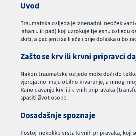
Uvod
Traumatska ozljeda je iznenadni, neočekivani
jahanju ili pad) koji uzrokuje tjelesnu ozljedu
skrb, a pacijenti se liječe i prije dolaska u bol
Zašto se krv ili krvni pripravci
Nakon traumatske ozljede može doći do teškog 
vjerojatno imaju obilno krvarenje, a mnogi mog
Rano davanje krvi ili krvnih pripravaka (transf
spasiti život osobe.
Dosadašnje spoznaje
Postoji nekoliko vrsta krvnih pripravaka, koji 