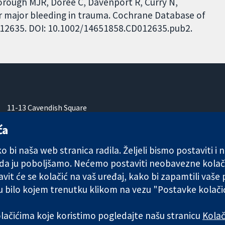
borough MJR, Dorée C, Davenport R, Curry N,
or major bleeding in trauma. Cochrane Database of
CD012635. DOI: 10.1002/14651858.CD012635.pub2.
11-13 Cavendish Square
London
ća
W1G 0AN
Ujedinjeno Kraljevstvo
 bi naša web stranica radila. Željeli bismo postaviti i
 da ju poboljšamo. Nećemo postaviti neobavezne kolač
vit će se kolačić na vaš uređaj, kako bi zapamtili vaše
 u bilo kojem trenutku klikom na vezu "Postavke kolač
any limited by guarantee (no. 03044323) registered in England & W
kolačićima koje koristimo pogledajte našu stranicu
Kolač
Uvjeti korištenja
|
Odricanje od