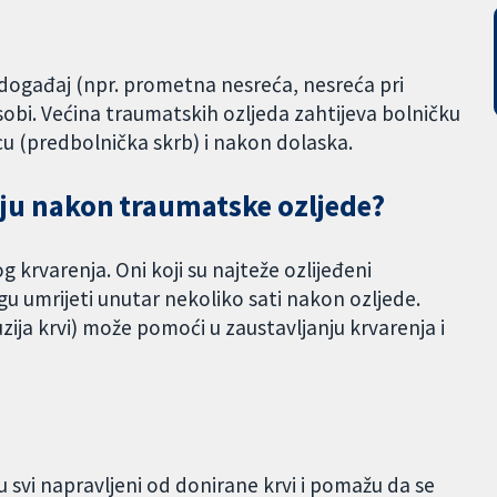
 događaj (npr. prometna nesreća, nesreća pri
 osobi. Većina traumatskih ozljeda zahtijeva bolničku
nicu (predbolnička skrb) i nakon dolaska.
 daju nakon traumatske ozljede?
krvarenja. Oni koji su najteže ozlijeđeni
u umrijeti unutar nekoliko sati nakon ozljede.
uzija krvi) može pomoći u zaustavljanju krvarenja i
su svi napravljeni od donirane krvi i pomažu da se