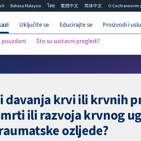
ch
Bahasa Malaysia
ไทย
繁體中文
简体中文
O Cochraneovim 
kazi
Uključite se
Educirajte se
Proizvodi i usl
i pouzdani
Što su sustavni pregledi?
Close search ✖
ni davanja krvi ili krvnih 
smrti ili razvoja krvnog 
traumatske ozljede?