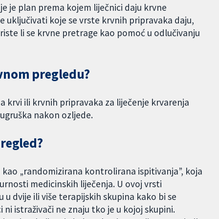
ije je plan prema kojem liječnici daju krvne
ključivati ​​koje se vrste krvnih pripravaka daju,
 koriste li se krvne pretrage kao pomoć u odlučivanju
avnom pregledu?
ja krvi ili krvnih pripravaka za liječenje krvarenja
g ugruška nakon ozljede.
pregled?
 kao „randomizirana kontrolirana ispitivanja”, koja
rnosti medicinskih liječenja. U ovoj vrsti
u dvije ili više terapijskih skupina kako bi se
i ni istraživači ne znaju tko je u kojoj skupini.