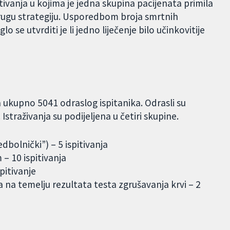
ivanja u kojima je jedna skupina pacijenata primila
drugu strategiju. Usporedbom broja smrtnih
 se utvrditi je li jedno liječenje bilo učinkovitije
a ukupno 5041 odraslog ispitanika. Odrasli su
Istraživanja su podijeljena u četiri skupine.
edbolnički”) – 5 ispitivanja
 – 10 ispitivanja
spitivanje
ma na temelju rezultata testa zgrušavanja krvi – 2