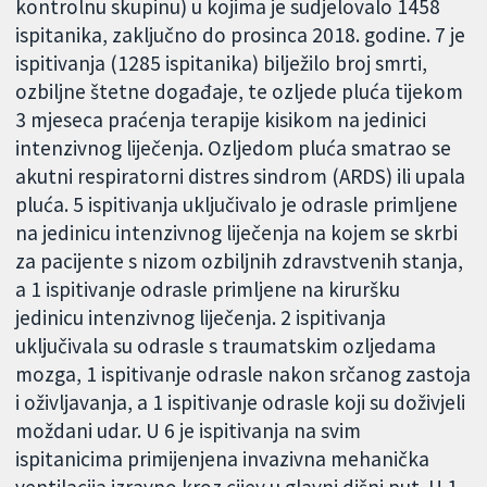
kontrolnu skupinu) u kojima je sudjelovalo 1458
ispitanika, zaključno do prosinca 2018. godine. 7 je
ispitivanja (1285 ispitanika) bilježilo broj smrti,
ozbiljne štetne događaje, te ozljede pluća tijekom
3 mjeseca praćenja terapije kisikom na jedinici
intenzivnog liječenja. Ozljedom pluća smatrao se
akutni respiratorni distres sindrom (ARDS) ili upala
pluća. 5 ispitivanja uključivalo je odrasle primljene
na jedinicu intenzivnog liječenja na kojem se skrbi
za pacijente s nizom ozbiljnih zdravstvenih stanja,
a 1 ispitivanje odrasle primljene na kiruršku
jedinicu intenzivnog liječenja. 2 ispitivanja
uključivala su odrasle s traumatskim ozljedama
mozga, 1 ispitivanje odrasle nakon srčanog zastoja
i oživljavanja, a 1 ispitivanje odrasle koji su doživjeli
moždani udar. U 6 je ispitivanja na svim
ispitanicima primijenjena invazivna mehanička