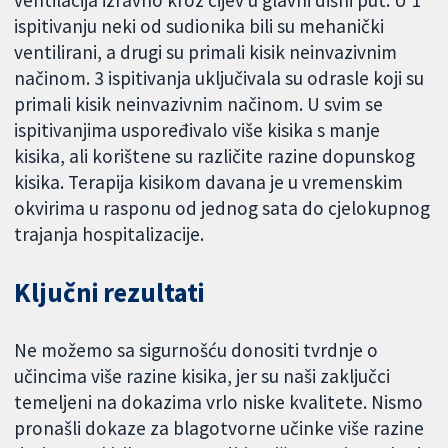
ventilacija izravno kroz cijev u glavni dišni put. U 1
ispitivanju neki od sudionika bili su mehanički
ventilirani, a drugi su primali kisik neinvazivnim
načinom. 3 ispitivanja uključivala su odrasle koji su
primali kisik neinvazivnim načinom. U svim se
ispitivanjima uspoređivalo više kisika s manje
kisika, ali korištene su različite razine dopunskog
kisika. Terapija kisikom davana je u vremenskim
okvirima u rasponu od jednog sata do cjelokupnog
trajanja hospitalizacije.
Ključni rezultati
Ne možemo sa sigurnošću donositi tvrdnje o
učincima više razine kisika, jer su naši zaključci
temeljeni na dokazima vrlo niske kvalitete. Nismo
pronašli dokaze za blagotvorne učinke više razine