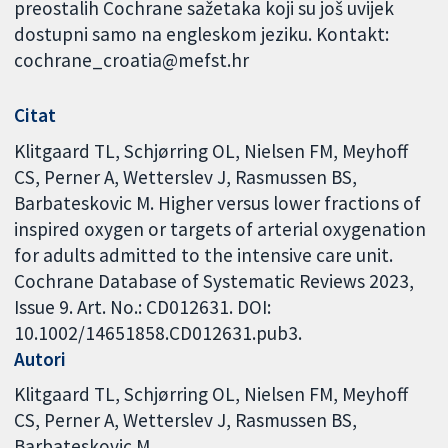
preostalih Cochrane sažetaka koji su još uvijek
dostupni samo na engleskom jeziku. Kontakt:
cochrane_croatia@mefst.hr
Citat
Klitgaard TL, Schjørring OL, Nielsen FM, Meyhoff
CS, Perner A, Wetterslev J, Rasmussen BS,
Barbateskovic M. Higher versus lower fractions of
inspired oxygen or targets of arterial oxygenation
for adults admitted to the intensive care unit.
Cochrane Database of Systematic Reviews 2023,
Issue 9. Art. No.: CD012631. DOI:
10.1002/14651858.CD012631.pub3.
Autori
Klitgaard TL
Schjørring OL
Nielsen FM
Meyhoff
CS
Perner A
Wetterslev J
Rasmussen BS
Barbateskovic M