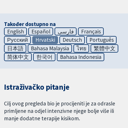
Također dostupno na
English
Español
فارسی
Français
Русский
Hrvatski
Deutsch
Português
日本語
Bahasa Malaysia
ไทย
繁體中文
简体中文
한국어
Bahasa Indonesia
Istraživačko pitanje
Cilj ovog pregleda bio je procijeniti je za odrasle
primljene na odjel intenzivne njege bolje više ili
manje dodatne terapije kisikom.