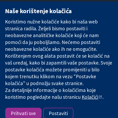
Naše korištenje kolačića
11-13 Cavendish
Kontaktirajte
Square
nas
Koristimo nužne kolačiće kako bi naša web
Pouzdani dokazi.
London
Novosti
stranica radila. Željeli bismo postaviti i
Utemeljeni
W1G 0AN
Ured za
dokazi.
neobavezne analitičke kolačiće koji će nam
Ujedinjeno
medije
Bolje zdravlje.
Kraljevstvo
O nama
pomoći da ju poboljšamo. Nećemo postaviti
Poslovi
neobavezne kolačiće ako ih ne omogućite.
Cochrane
Korištenjem ovog alata postavit će se kolačić na
Library
vaš uređaj, kako bi zapamtili vaše postavke. Svoje
postavke kolačića možete promijeniti u bilo
kojem trenutku klikom na vezu "Postavke
The Cochrane Collaboration is a charity (no. 1045921) and a
kolačića" u podnožju svake stranice.
company limited by guarantee (no. 03044323) registered in
England & Wales. VAT registration number GB 718 2127 49.
Za detaljnije informacije o kolačićima koje
koristimo pogledajte našu stranicu
Kolačići
.
Copyright © 2026 The Cochrane Collaboration
Uvjeti korištenja
|
Odricanje od odgovornosti
|
Privatnost
|
Politika kolačića
|
Postavke kolačića
Prihvati sve
Postaviti