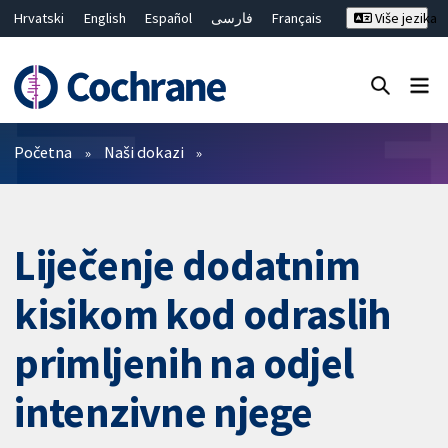
Hrvatski
English
Español
فارسی
Français
Više jezika
Русский
Deutsch
Bahasa Malaysia
ไทย
繁體中文
简体中文
Close search ✖
Prečistači
Početna
Naši dokazi
Liječenje dodatnim
kisikom kod odraslih
primljenih na odjel
intenzivne njege