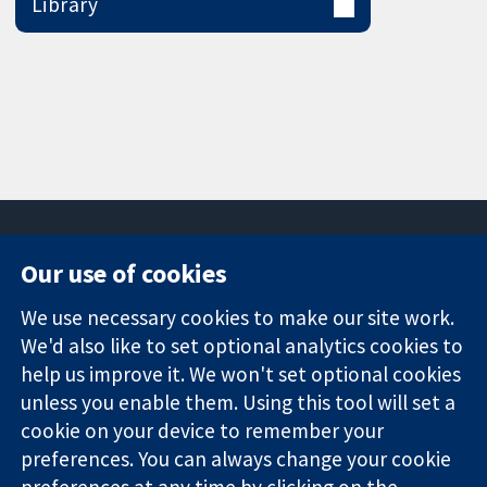
Library
Our use of cookies
11-13 Cavendish
Contact us
We use necessary cookies to make our site work.
Square
News
Trusted
We'd also like to set optional analytics cookies to
London
Press office
evidence.
W1G 0AN
About us
help us improve it. We won't set optional cookies
Informed
영국
작업
unless you enable them. Using this tool will set a
decisions.
Cochrane
cookie on your device to remember your
Better health.
Library
preferences. You can always change your cookie
preferences at any time by clicking on the