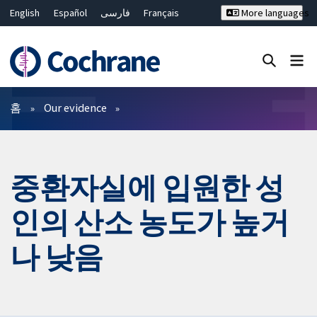
English
Español
فارسی
Français
More languages
Русский
Hrvatski
Deutsch
Bahasa Malaysia
ไทย
繁體中文
简体中文
Close search ✖
필터
홈
Our evidence
중환자실에 입원한 성
인의 산소 농도가 높거
나 낮음