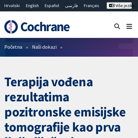
Hrvatski
English
Español
فارسی
Français
Više jezika
Русский
Deutsch
Bahasa Malaysia
ไทย
繁體中文
简体中文
Close search ✖
Prečistači
Početna
Naši dokazi
Terapija vođena
rezultatima
pozitronske emisijske
tomografije kao prva