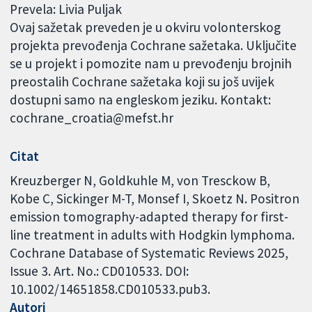
Prevela: Livia Puljak
Ovaj sažetak preveden je u okviru volonterskog
projekta prevođenja Cochrane sažetaka. Uključite
se u projekt i pomozite nam u prevođenju brojnih
preostalih Cochrane sažetaka koji su još uvijek
dostupni samo na engleskom jeziku. Kontakt:
cochrane_croatia@mefst.hr
Citat
Kreuzberger N, Goldkuhle M, von Tresckow B,
Kobe C, Sickinger M-T, Monsef I, Skoetz N. Positron
emission tomography-adapted therapy for first-
line treatment in adults with Hodgkin lymphoma.
Cochrane Database of Systematic Reviews 2025,
Issue 3. Art. No.: CD010533. DOI:
10.1002/14651858.CD010533.pub3.
Autori