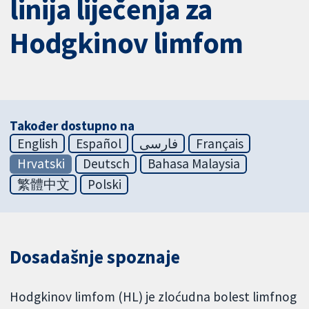
linija liječenja za
Hodgkinov limfom
Također dostupno na
English
Español
فارسی
Français
Hrvatski
Deutsch
Bahasa Malaysia
繁體中文
Polski
Dosadašnje spoznaje
Hodgkinov limfom (HL) je zloćudna bolest limfnog