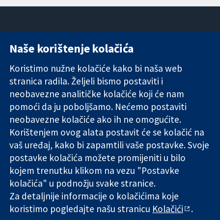
Naše korištenje kolačića
11-13 Cavendish
Kontaktirajte
Square
nas
Koristimo nužne kolačiće kako bi naša web
Pouzdani dokazi.
London
Novosti
stranica radila. Željeli bismo postaviti i
Utemeljeni
W1G 0AN
Ured za
dokazi.
Ujedinjeno
medije
neobavezne analitičke kolačiće koji će nam
Bolje zdravlje.
Kraljevstvo
O nama
pomoći da ju poboljšamo. Nećemo postaviti
Poslovi
neobavezne kolačiće ako ih ne omogućite.
Cochrane
Korištenjem ovog alata postavit će se kolačić na
Library
vaš uređaj, kako bi zapamtili vaše postavke. Svoje
postavke kolačića možete promijeniti u bilo
kojem trenutku klikom na vezu "Postavke
The Cochrane Collaboration is a charity (no. 1045921) and a
kolačića" u podnožju svake stranice.
company limited by guarantee (no. 03044323) registered in
England & Wales. VAT registration number GB 718 2127 49.
Za detaljnije informacije o kolačićima koje
koristimo pogledajte našu stranicu
Kolačići
.
Copyright © 2026 The Cochrane Collaboration