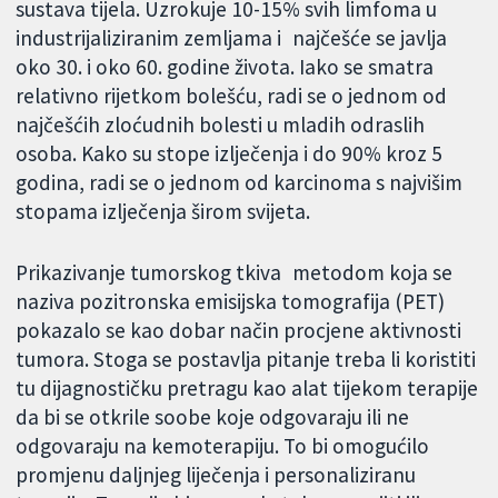
sustava tijela. Uzrokuje 10-15% svih limfoma u
industrijaliziranim zemljama i najčešće se javlja
oko 30. i oko 60. godine života. Iako se smatra
relativno rijetkom bolešću, radi se o jednom od
najčešćih zloćudnih bolesti u mladih odraslih
osoba. Kako su stope izlječenja i do 90% kroz 5
godina, radi se o jednom od karcinoma s najvišim
stopama izlječenja širom svijeta.
Prikazivanje tumorskog tkiva metodom koja se
naziva pozitronska emisijska tomografija (PET)
pokazalo se kao dobar način procjene aktivnosti
tumora. Stoga se postavlja pitanje treba li koristiti
tu dijagnostičku pretragu kao alat tijekom terapije
da bi se otkrile soobe koje odgovaraju ili ne
odgovaraju na kemoterapiju. To bi omogućilo
promjenu daljnjeg liječenja i personaliziranu