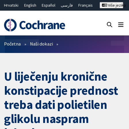
Hrvatski
English
Español
فارسی
Français
Više jezika
Русский
Deutsch
Bahasa Malaysia
ไทย
繁體中文
简体中文
Close search ✖
Prečistači
Početna
Naši dokazi
U liječenju kronične
konstipacije prednost
treba dati polietilen
glikolu naspram