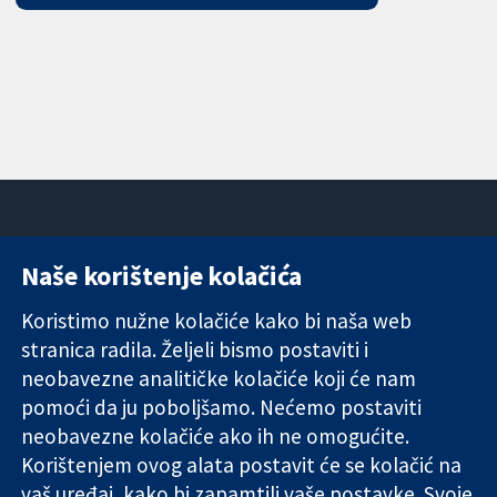
Naše korištenje kolačića
11-13 Cavendish
Kontaktirajte
Square
nas
Koristimo nužne kolačiće kako bi naša web
Pouzdani dokazi.
London
Novosti
stranica radila. Željeli bismo postaviti i
Utemeljeni
W1G 0AN
Ured za
dokazi.
Ujedinjeno
medije
neobavezne analitičke kolačiće koji će nam
Bolje zdravlje.
Kraljevstvo
O nama
pomoći da ju poboljšamo. Nećemo postaviti
Poslovi
neobavezne kolačiće ako ih ne omogućite.
Cochrane
Korištenjem ovog alata postavit će se kolačić na
Library
vaš uređaj, kako bi zapamtili vaše postavke. Svoje