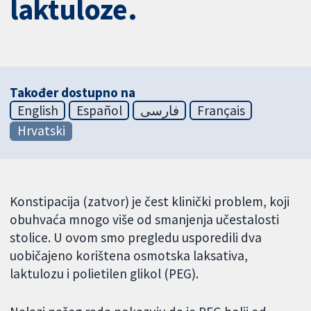
laktuloze.
Također dostupno na
English
Español
فارسی
Français
Hrvatski
Konstipacija (zatvor) je čest klinički problem, koji
obuhvaća mnogo više od smanjenja učestalosti
stolice. U ovom smo pregledu usporedili dva
uobičajeno korištena osmotska laksativa,
laktulozu i polietilen glikol (PEG).