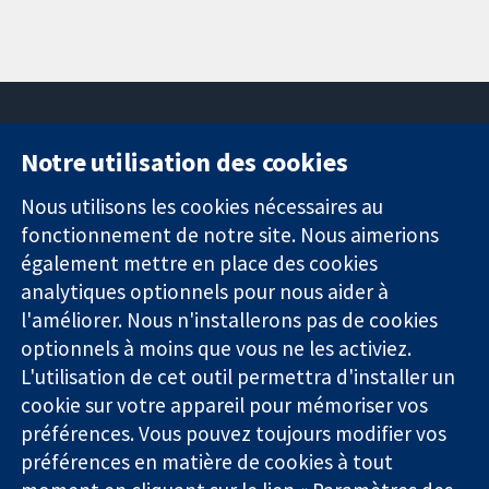
Notre utilisation des cookies
11-13 Cavendish
Contactez-
Square
nous
Nous utilisons les cookies nécessaires au
Des données
Londres
Actualités
fonctionnement de notre site. Nous aimerions
probantes.
W1G0AN
Service de
également mettre en place des cookies
Des décisions
Royaume-Uni
presse
analytiques optionnels pour nous aider à
éclairées.
Qui sommes-
l'améliorer. Nous n'installerons pas de cookies
Une meilleure
nous
santé.
optionnels à moins que vous ne les activiez.
Offres
d'emploi
L'utilisation de cet outil permettra d'installer un
Cochrane
cookie sur votre appareil pour mémoriser vos
Library
préférences. Vous pouvez toujours modifier vos
préférences en matière de cookies à tout