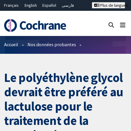
Français
English
Español
فارسی
Plus de langues
Русский
Hrvatski
Deutsch
Bahasa Malaysia
ไทย
繁體中文
简体中文
Fermer la recherche ✖
Filtres
Accueil
Nos données probantes
Le polyéthylène glycol
devrait être préféré au
lactulose pour le
traitement de la