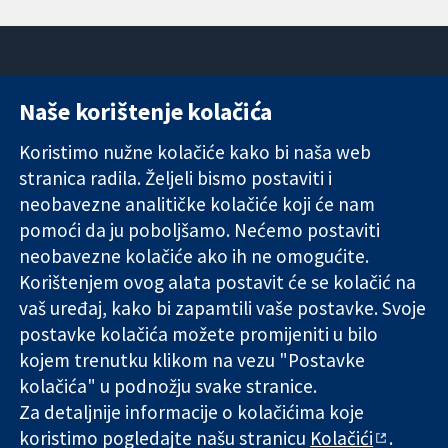
Naše korištenje kolačića
11-13 Cavendish
Kontaktirajte
Square
nas
Koristimo nužne kolačiće kako bi naša web
Pouzdani dokazi.
London
Novosti
stranica radila. Željeli bismo postaviti i
Utemeljeni
W1G 0AN
Ured za
dokazi.
neobavezne analitičke kolačiće koji će nam
Ujedinjeno
medije
Bolje zdravlje.
Kraljevstvo
O nama
pomoći da ju poboljšamo. Nećemo postaviti
Poslovi
neobavezne kolačiće ako ih ne omogućite.
Cochrane
Korištenjem ovog alata postavit će se kolačić na
Library
vaš uređaj, kako bi zapamtili vaše postavke. Svoje
postavke kolačića možete promijeniti u bilo
kojem trenutku klikom na vezu "Postavke
The Cochrane Collaboration is a charity (no. 1045921) and a
kolačića" u podnožju svake stranice.
company limited by guarantee (no. 03044323) registered in
Za detaljnije informacije o kolačićima koje
England & Wales. VAT registration number GB 718 2127 49.
koristimo pogledajte našu stranicu
Kolačići
.