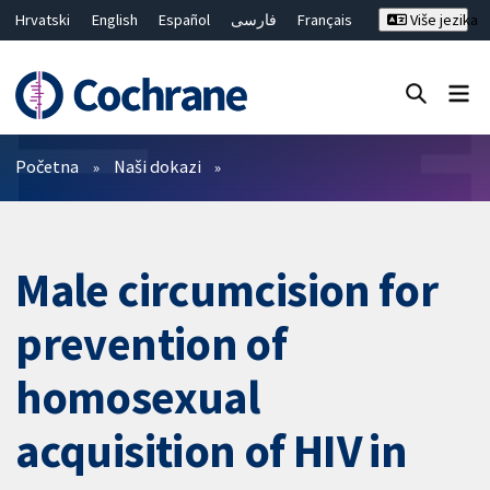
Hrvatski
English
Español
فارسی
Français
Više jezika
Русский
Deutsch
Bahasa Malaysia
ไทย
繁體中文
简体中文
Close search ✖
Prečistači
Početna
Naši dokazi
Male circumcision for
prevention of
homosexual
acquisition of HIV in