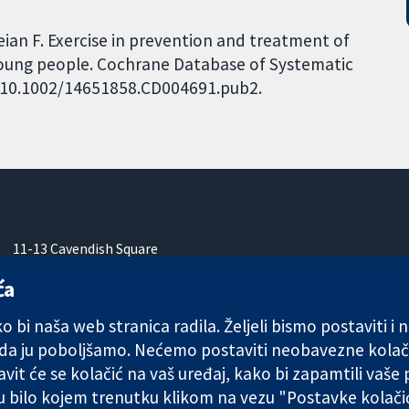
ian F. Exercise in prevention and treatment of
oung people. Cochrane Database of Systematic
I: 10.1002/14651858.CD004691.pub2.
11-13 Cavendish Square
London
ća
W1G 0AN
Ujedinjeno Kraljevstvo
 bi naša web stranica radila. Željeli bismo postaviti i
 da ju poboljšamo. Nećemo postaviti neobavezne kolač
vit će se kolačić na vaš uređaj, kako bi zapamtili vaše
 u bilo kojem trenutku klikom na vezu "Postavke kolač