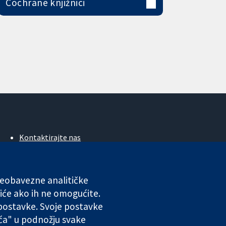
Cochrane knjižnici
Kontaktirajte nas
Novosti
Ured za medije
O nama
 neobavezne analitičke
Poslovi
iće ako ih ne omogućite.
Cochrane Library
 postavke. Svoje postavke
ića" u podnožju svake