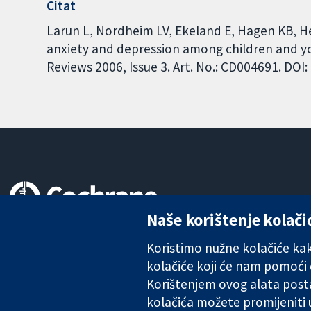
Citat
Larun L, Nordheim LV, Ekeland E, Hagen KB, He
anxiety and depression among children and y
Reviews 2006, Issue 3. Art. No.: CD004691. DO
Naše korištenje kolači
Pouzdani dokazi.
Utemeljeni dokazi.
Koristimo nužne kolačiće kako
Bolje zdravlje.
kolačiće koji će nam pomoći
Korištenjem ovog alata posta
kolačića možete promijeniti