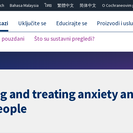
ch
Bahasa Malaysia
ไทย
繁體中文
简体中文
O Cochraneovim 
kazi
Uključite se
Educirajte se
Proizvodi i usl
i pouzdani
Što su sustavni pregledi?
Close search ✖
ng and treating anxiety a
eople