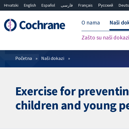
Hrvatski
English
Español
فارسی
Français
Русский
Deuts
O nama
Naši do
Zašto su naši dokaz
Prečistači
Početna
Naši dokazi
Exercise for preventi
children and young p