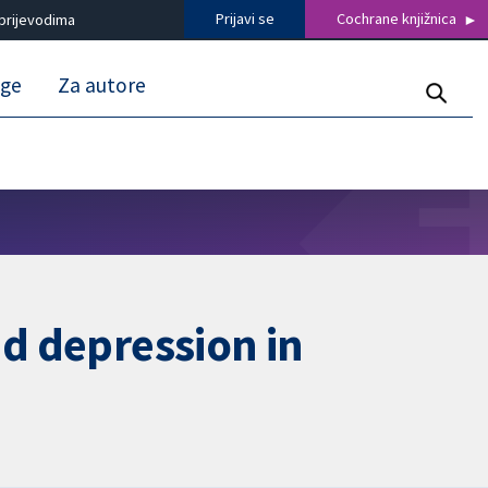
Prijavi se
Cochrane knjižnica
prijevodima
uge
Za autore
nd depression in