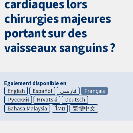
cardiaques lors
chirurgies majeures
portant sur des
vaisseaux sanguins ?
Egalement disponible en
English
Español
فارسی
Français
Русский
Hrvatski
Deutsch
Bahasa Malaysia
ไทย
繁體中文