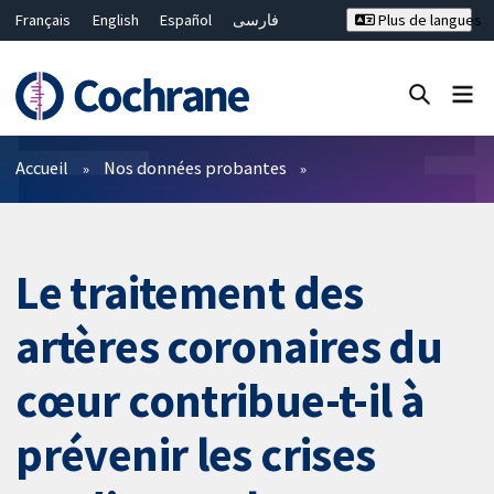
Français
English
Español
فارسی
Plus de langues
Русский
Hrvatski
Deutsch
Bahasa Malaysia
ไทย
繁體中文
简体中文
Fermer la recherche ✖
Filtres
Accueil
Nos données probantes
Le traitement des
artères coronaires du
cœur contribue-t-il à
prévenir les crises