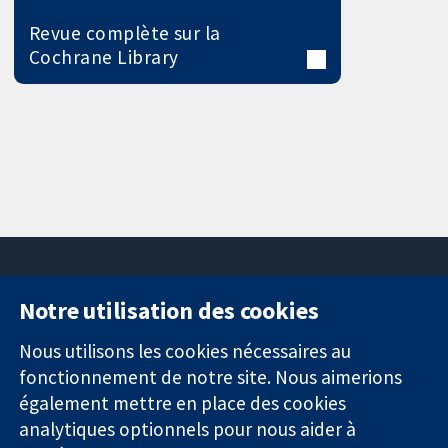
Revue complète sur la
Cochrane Library
Notre utilisation des cookies
11-13 Cavendish
Contactez-
Square
nous
Nous utilisons les cookies nécessaires au
Des données
Londres
Actualités
fonctionnement de notre site. Nous aimerions
probantes.
W1G0AN
Service de
également mettre en place des cookies
Des décisions
Royaume-Uni
presse
analytiques optionnels pour nous aider à
éclairées.
Qui sommes-