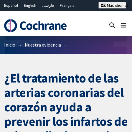
Español
English
فارسی
Français
Más idiomas
Русский
Hrvatski
Deutsch
Bahasa Malaysia
ไทย
繁體中文
简体中文
Cerrar búsqueda ✖
Filtros
Inicio
Nuestra evidencia
¿El tratamiento de las
arterias coronarias del
corazón ayuda a
prevenir los infartos de