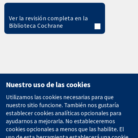
Ver la revisión completa en la
Biblioteca Cochrane
Nuestro uso de las cookies
Utilizamos las cookies necesarias para que
nuestro sitio funcione. También nos gustaría
11-13 Cavendish
Contacto
establecer cookies analíticas opcionales para
Square
Noticias
ayudarnos a mejorarla. No estableceremos
Evidencia fiable.
Londres
Prensa
Decisiones
cookies opcionales a menos que las habilite. El
W1G 0AN
Sobre
informadas.
Reino Unido
nosotros
uso de esta herramienta establecerá una cookie