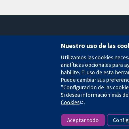
Nuestro uso de las coo
Utilizamos las cookies neces
Evidencia fiable.
Decisiones informadas.
analíticas opcionales para 
Mejor salud.
habilite. El uso de esta herr
Puede cambiar sus preferenc
"Configuración de las cookie
Si desea información más det
The Cochrane Collaboration is a charity (no. 1045921) and a comp
Cookies
.
Copyright © 2026 The Cochrane Collaboration
Aceptar todo
Config