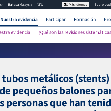
ch
Bahasa Malaysia
ไทย
Más idiomas
Sobre tra
Nuestra evidencia
Participar
Formación
Pro
estra evidencia
¿Qué son las revisiones sistemática
Cerrar búsqueda ✖
s tubos metálicos (stents
o de pequeños balones pa
las personas que han teni