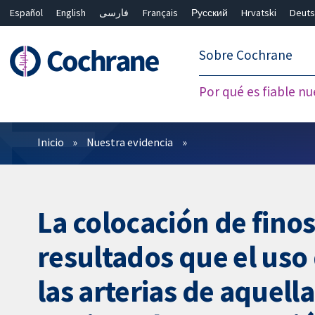
Español
English
فارسی
Français
Русский
Hrvatski
Deuts
繁體中文
简体中文
Sobre Cochrane
Por qué es fiable nu
Filtros
Inicio
Nuestra evidencia
La colocación de fino
resultados que el us
las arterias de aquel