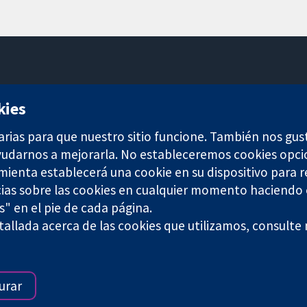
11-13 Cavendish Square
kies
Londres
W1G 0AN
arias para que nuestro sitio funcione. También nos gus
Reino Unido
ayudarnos a mejorarla. No estableceremos cookies opci
amienta establecerá una cookie en su dispositivo para r
ias sobre las cookies en cualquier momento haciendo c
s" en el pie de cada página.
allada acerca de las cookies que utilizamos, consulte
any limited by guarantee (no. 03044323) registered in England & W
Términos y condiciones del sitio web
|
Responsabili
urar