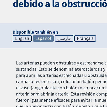
debido a la obstrucció
Disponible también en
English
Español
فارسی
Français
Las arterias pueden obstruirse y estrecharse c
sustancias. Esto se denomina aterosclerosis 
para abrir las arterias estrechadas u obstrui
cardíaco reciente son, colocar un balón pequeñ
el vaso (angioplastia con balón) o colocar un
arteria para abrir la arteria. Esta revisión 
fueron igualmente eficaces para evitar la mue
que la angioplastia con balón, debido a que fu