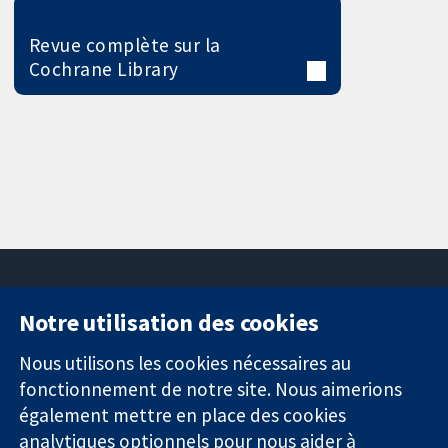
Revue complète sur la
Cochrane Library
Notre utilisation des cookies
11-13 Cavendish
Contactez-
Square
nous
Nous utilisons les cookies nécessaires au
Des données
Londres
Actualités
fonctionnement de notre site. Nous aimerions
probantes.
W1G0AN
Service de
également mettre en place des cookies
Des décisions
Royaume-Uni
presse
analytiques optionnels pour nous aider à
éclairées.
Qui sommes-