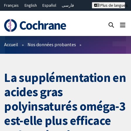
Français
English
Español
فارسی
Plus de langues
Русский
Hrvatski
Deutsch
Bahasa Malaysia
ไทย
繁體中文
简体中文
Fermer la recherche ✖
Filtres
Accueil
Nos données probantes
La supplémentation en
acides gras
polyinsaturés oméga-3
est-elle plus efficace