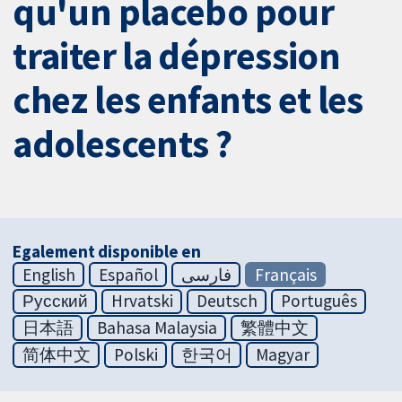
qu'un placebo pour
traiter la dépression
chez les enfants et les
adolescents ?
Egalement disponible en
English
Español
فارسی
Français
Русский
Hrvatski
Deutsch
Português
日本語
Bahasa Malaysia
繁體中文
简体中文
Polski
한국어
Magyar