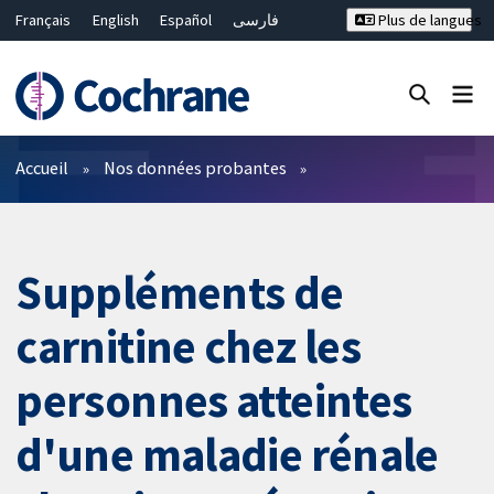
Français
English
Español
فارسی
Plus de langues
Русский
Hrvatski
Deutsch
Bahasa Malaysia
ไทย
繁體中文
简体中文
Fermer la recherche ✖
Filtres
Accueil
Nos données probantes
Suppléments de
carnitine chez les
personnes atteintes
d'une maladie rénale