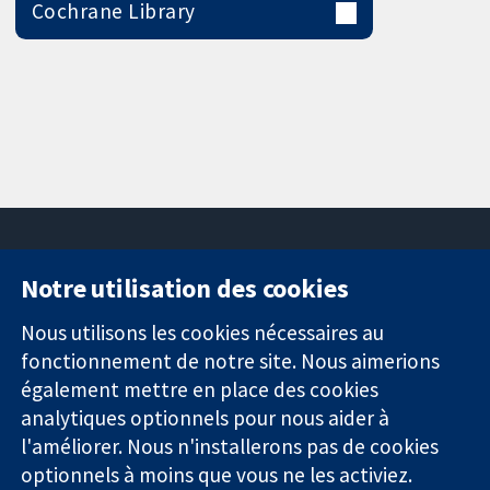
Cochrane Library
Notre utilisation des cookies
11-13 Cavendish
Contactez-
Square
nous
Nous utilisons les cookies nécessaires au
Des données
Londres
Actualités
fonctionnement de notre site. Nous aimerions
probantes.
W1G0AN
Service de
également mettre en place des cookies
Des décisions
Royaume-Uni
presse
analytiques optionnels pour nous aider à
éclairées.
Qui sommes-
l'améliorer. Nous n'installerons pas de cookies
Une meilleure
nous
santé.
Offres
optionnels à moins que vous ne les activiez.