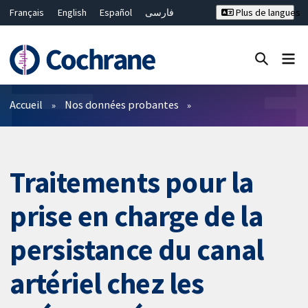
Français
English
Español
فارسی
Plus de langues
Русский
Hrvatski
Deutsch
Bahasa Malaysia
ไทย
繁體中文
简体中文
Fermer la recherche ✖
Filtres
Accueil
Nos données probantes
Traitements pour la
prise en charge de la
persistance du canal
artériel chez les