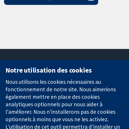
Notre utilisation des cookies
11-13 Cavendish
Contactez-
Square
nous
Nous utilisons les cookies nécessaires au
Des données
Londres
Actualités
fonctionnement de notre site. Nous aimerions
probantes.
W1G0AN
Service de
également mettre en place des cookies
Des décisions
Royaume-Uni
presse
analytiques optionnels pour nous aider à
éclairées.
Qui sommes-
l'améliorer. Nous n'installerons pas de cookies
Une meilleure
nous
santé.
optionnels à moins que vous ne les activiez.
Offres
d'emploi
L'utilisation de cet outil permettra d'installer un