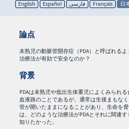
English
Español
فارسی
Français
日
論点
未熟児の動脈管開存症（PDA）と呼ばれる
治療法が有効で安全なのか？
背景
PDAは未熟児や低出生体重児によくみられ
血液路のことであるが、通常は生後まもなく
管が開いたままになることがあり、生命を脅
は、どのような治療法がPDAとそれに関連
知りたかった。