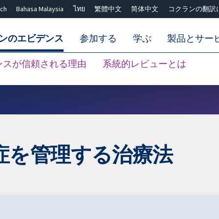
ch
Bahasa Malaysia
ไทย
繁體中文
简体中文
コクランの翻訳
ンのエビデンス
参加する
学ぶ
製品とサー
ンスが信頼される理由
系統的レビューとは
Close search ✖
症を管理する治療法