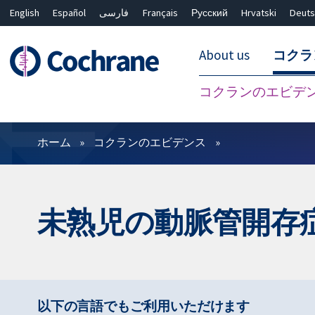
English
Español
فارسی
Français
Русский
Hrvatski
Deuts
About us
コクラ
コクランのエビデ
フィルター
ホーム
コクランのエビデンス
未熟児の動脈管開存
以下の言語でもご利用いただけます