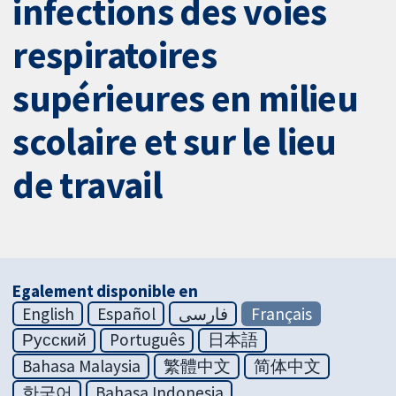
infections des voies
respiratoires
supérieures en milieu
scolaire et sur le lieu
de travail
Egalement disponible en
English
Español
فارسی
Français
Русский
Português
日本語
Bahasa Malaysia
繁體中文
简体中文
한국어
Bahasa Indonesia