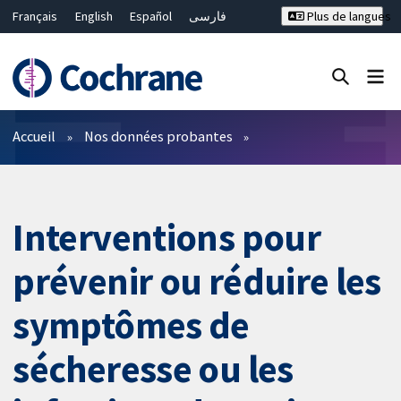
Français
English
Español
فارسی
Plus de langues
Русский
Hrvatski
Deutsch
Bahasa Malaysia
ไทย
繁體中文
简体中文
Fermer la recherche ✖
Filtres
Accueil
Nos données probantes
Interventions pour
prévenir ou réduire les
symptômes de
sécheresse ou les