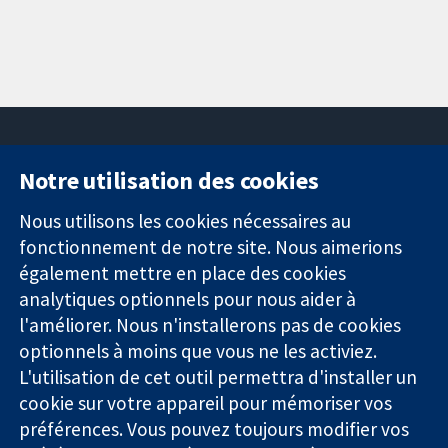
Notre utilisation des cookies
11-13 Cavendish
Contactez-
Square
nous
Nous utilisons les cookies nécessaires au
Des données
Londres
Actualités
fonctionnement de notre site. Nous aimerions
probantes.
W1G0AN
Service de
également mettre en place des cookies
Des décisions
Royaume-Uni
presse
analytiques optionnels pour nous aider à
éclairées.
Qui sommes-
l'améliorer. Nous n'installerons pas de cookies
Une meilleure
nous
santé.
Offres
optionnels à moins que vous ne les activiez.
d'emploi
L'utilisation de cet outil permettra d'installer un
Cochrane
cookie sur votre appareil pour mémoriser vos
Library
préférences. Vous pouvez toujours modifier vos