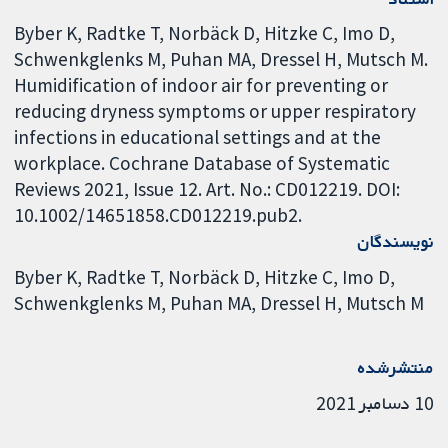
Byber K, Radtke T, Norbäck D, Hitzke C, Imo D,
Schwenkglenks M, Puhan MA, Dressel H, Mutsch M.
Humidification of indoor air for preventing or
reducing dryness symptoms or upper respiratory
infections in educational settings and at the
workplace. Cochrane Database of Systematic
Reviews 2021, Issue 12. Art. No.: CD012219. DOI:
10.1002/14651858.CD012219.pub2.
نویسندگان
Byber K
Radtke T
Norbäck D
Hitzke C
Imo D
Schwenkglenks M
Puhan MA
Dressel H
Mutsch M
منتشرشده
10 دسامبر 2021