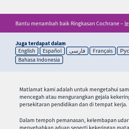
Bantu menambah baik Ringkasan Cochrane –
l
Juga terdapat dalam
English
Español
فارسی
Français
Ру
Bahasa Indonesia
Matlamat kami adalah untuk mengetahui sa
mencegah atau mengurangkan gejala kekering
persekitaran pendidikan dan di tempat kerja.
Dalam tempoh pemanasan, kelembapan udara 
menyebabkan aduan seperti kekeringan mata,