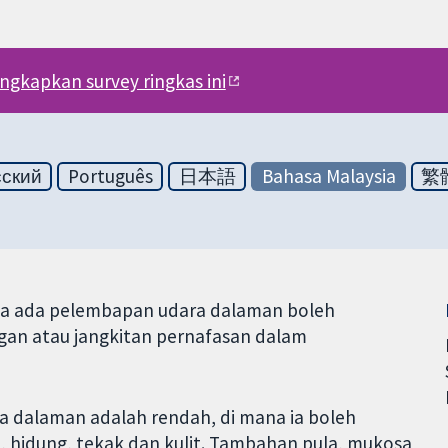
engkapkan survey ringkas ini
сский
Português
日本語
Bahasa Malaysia
繁
ma ada pelembapan udara dalaman boleh
an atau jangkitan pernafasan dalam
dalaman adalah rendah, di mana ia boleh
 hidung, tekak dan kulit. Tambahan pula, mukosa