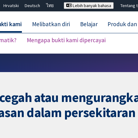
Hrvatski
Deutsch
ไทย
Lebih banyak bahasa
Tentang 
kti kami
Melibatkan diri
Belajar
Produk dan
ematik?
Mengapa bukti kami dipercayai
Tutup carian ✖
cegah atau mengurangka
fasan dalam persekitaran