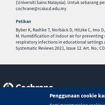
(Universiti Sains Malaysia). Untuk sebarang p
cochrane@rcsiucd.edu.my
Petikan
Byber K, Radtke T, Norbäck D, Hitzke C, Imo 
M. Humidification of indoor air for preventin
respiratory infections in educational setting
Systematic Reviews 2021, Issue 12. Art. No.:
Penggunaan cookie ka
Bukti yang dipercayai.
keputusan termaklum
Kami menggunakan cookie ya