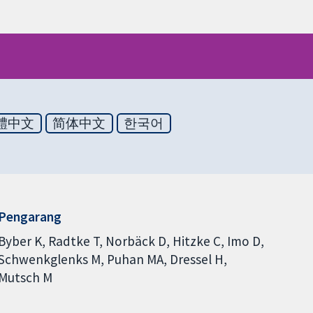
體中文
简体中文
한국어
Pengarang
Byber K
Radtke T
Norbäck D
Hitzke C
Imo D
Schwenkglenks M
Puhan MA
Dressel H
Mutsch M