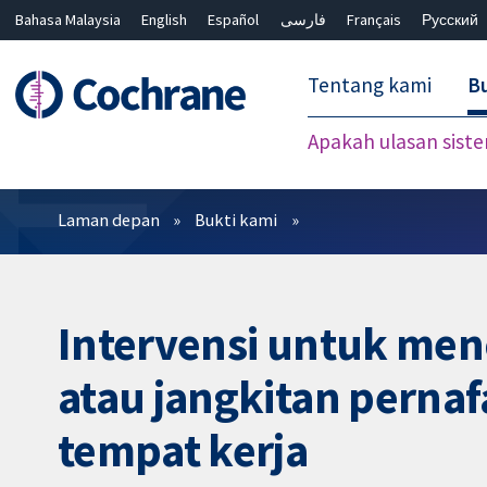
Bahasa Malaysia
English
Español
فارسی
Français
Русский
繁體中文
简体中文
Tentang kami
Bu
Apakah ulasan sist
Penapis
Laman depan
Bukti kami
Intervensi untuk men
atau jangkitan perna
tempat kerja