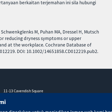
ertanyaan berkaitan terjemahan ini sila hubungi
D, Schwenkglenks M, Puhan MA, Dressel H, Mutsch
g or reducing dryness symptoms or upper
s and at the workplace. Cochrane Database of
 CD012219. DOI: 10.1002/14651858.CD012219.pub2.
11-13 Cavendish Square
London
mi
W1G 0AN
United Kingdom
ng diperlukan untuk menjadikan laman web kami berfu