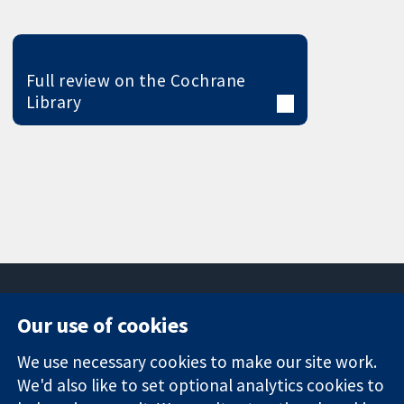
Full review on the Cochrane
Library
Our use of cookies
11-13 Cavendish
Contact us
We use necessary cookies to make our site work.
Square
News
Trusted
London
Press office
We'd also like to set optional analytics cookies to
evidence.
W1G 0AN
About us