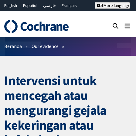
English
Español
فارسی
Français
More languages
Русский
Hrvatski
Deutsch
Bahasa Malaysia
ไทย
繁體中文
简体中文
Close search ✖
Filter
Beranda
Our evidence
Intervensi untuk
mencegah atau
mengurangi gejala
kekeringan atau