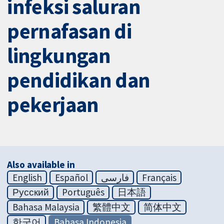
infeksi saluran
pernafasan di
lingkungan
pendidikan dan
pekerjaan
Also available in
English
Español
فارسی
Français
Русский
Português
日本語
Bahasa Malaysia
繁體中文
简体中文
한국어
Bahasa Indonesia