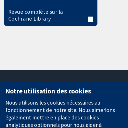
Revue complète sur la
Cochrane Library
Notre utilisation des cookies
11-13 Cavendish
Contactez-
Square
nous
Nous utilisons les cookies nécessaires au
Des données
Londres
Actualités
fonctionnement de notre site. Nous aimerions
probantes.
W1G0AN
Service de
également mettre en place des cookies
Des décisions
Royaume-Uni
presse
analytiques optionnels pour nous aider à
éclairées.
Qui sommes-