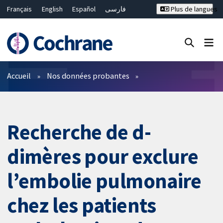
Français
English
Español
فارسی
Plus de langues
Русский
Hrvatski
Deutsch
Bahasa Malaysia
ไทย
繁體中文
简体中文
Fermer la recherche ✖
Filtres
Accueil
Nos données probantes
Recherche de d-
dimères pour exclure
l’embolie pulmonaire
chez les patients