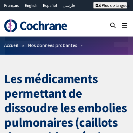
Français
English
Español
فارسی
Plus de langues
Русский
Hrvatski
Deutsch
Bahasa Malaysia
ไทย
繁體中文
简体中文
Fermer la recherche ✖
Filtres
Accueil
Nos données probantes
Les médicaments
permettant de
dissoudre les embolies
pulmonaires (caillots