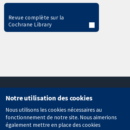
Revue complète sur la
Cochrane Library
Notre utilisation des cookies
11-13 Cavendish
Contactez-
Square
nous
Nous utilisons les cookies nécessaires au
Des données
Londres
Actualités
fonctionnement de notre site. Nous aimerions
probantes.
W1G0AN
Service de
également mettre en place des cookies
Des décisions
Royaume-Uni
presse