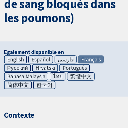
de sang bloqués dans
les poumons)
Egalement disponible en
English
Español
فارسی
Français
Русский
Hrvatski
Português
Bahasa Malaysia
ไทย
繁體中文
简体中文
한국어
Contexte