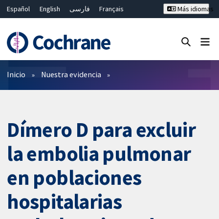
Español
English
فارسی
Français
Más idiomas
Русский
Hrvatski
Deutsch
Bahasa Malaysia
ไทย
繁體中文
简体中文
Cerrar búsqueda ✖
Filtros
Inicio
Nuestra evidencia
Dímero D para excluir
la embolia pulmonar
en poblaciones
hospitalarias