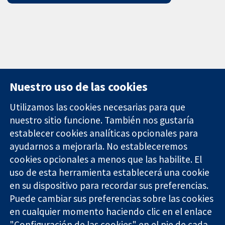
Nuestro uso de las cookies
Utilizamos las cookies necesarias para que
nuestro sitio funcione. También nos gustaría
11-13 Cavendish
Contacto
establecer cookies analíticas opcionales para
Square
Noticias
ayudarnos a mejorarla. No estableceremos
Evidencia fiable.
Londres
Prensa
Decisiones
W1G 0AN
Sobre
cookies opcionales a menos que las habilite. El
informadas.
Reino Unido
nosotros
uso de esta herramienta establecerá una cookie
Mejor salud.
Empleo
en su dispositivo para recordar sus preferencias.
Cochrane
Puede cambiar sus preferencias sobre las cookies
Library
en cualquier momento haciendo clic en el enlace
"Configuración de las cookies" en el pie de cada