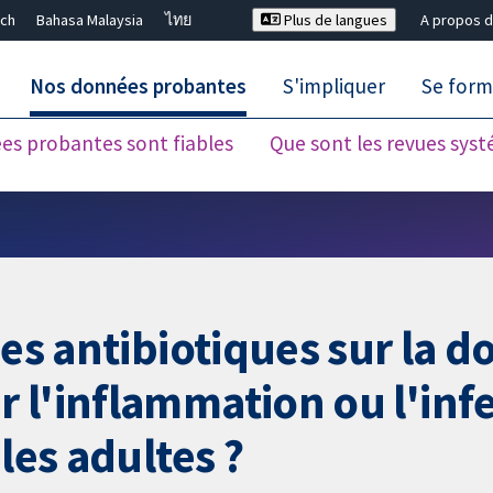
ch
Bahasa Malaysia
ไทย
Plus de langues
A propos d
Nos données probantes
S'impliquer
Se form
es probantes sont fiables
Que sont les revues sys
Fermer la recherche ✖
es antibiotiques sur la do
 l'inflammation ou l'infe
les adultes ?