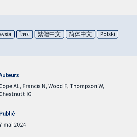
aysia
ไทย
繁體中文
简体中文
Polski
Auteurs
Cope AL
Francis N
Wood F
Thompson W
Chestnutt IG
Publié
7 mai 2024