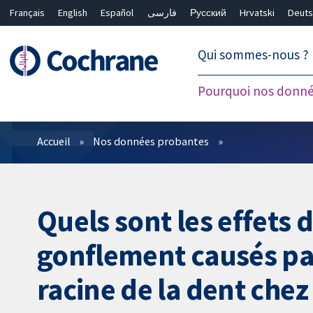
Français
English
Español
فارسی
Русский
Hrvatski
Deuts
繁體中文
简体中文
Qui sommes-nous ?
Pourquoi nos donné
Filtres
Accueil
Nos données probantes
Quels sont les effets d
gonflement causés par
racine de la dent chez 