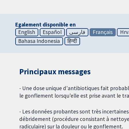
Egalement disponible en
English
Español
فارسی
Français
Hrv
Bahasa Indonesia
हिन्दी
Principaux messages
- Une dose unique d'antibiotiques fait probab
le gonflement lorsqu'elle est prise avant le tr
- Les données probantes sont très incertaines q
débridement (procédure consistant à nettoyer
radiculaire) sur la douleur ou le gonflement.