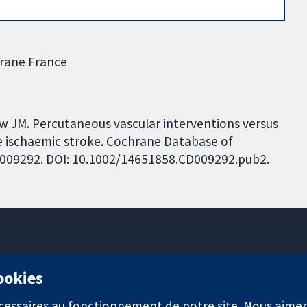
hrane France
aw JM. Percutaneous vascular interventions versus
e ischaemic stroke. Cochrane Database of
 CD009292. DOI: 10.1002/14651858.CD009292.pub2.
11-13 Cavendish Square
cookies
Londres
W1G0AN
nécessaires au fonctionnement de notre site. Nous aim