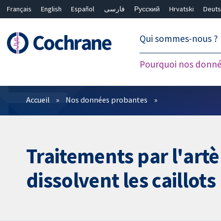
Français
English
Español
فارسی
Русский
Hrvatski
Deuts
繁體中文
简体中文
Qui sommes-nous ?
Pourquoi nos donné
Filtres
Accueil
Nos données probantes
Traitements par l'art
dissolvent les caillot