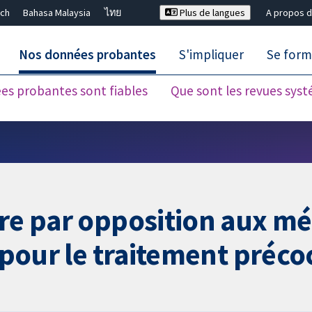
ch
Bahasa Malaysia
ไทย
Plus de langues
A propos d
Nos données probantes
S'impliquer
Se form
es probantes sont fiables
Que sont les revues sys
Fermer la recherche ✖
ère par opposition aux m
s pour le traitement préco