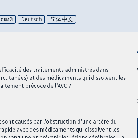
сский
Deutsch
简体中文
l'efficacité des traitements administrés dans
percutanées) et des médicaments qui dissolvent les
raitement précoce de l'AVC ?
 sont causés par l'obstruction d'une artère du
 rapide avec des médicaments qui dissolvent les
ion sanguine et prévenir les lésions cérébrales. La