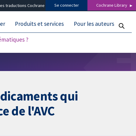
Se connecter
Cochrane Library
es traductions Cochrane
er
Produits et services
Pour les auteurs
tématiques ?
édicaments qui
ce de l'AVC