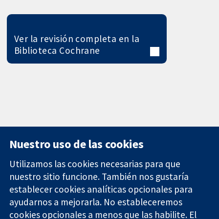
Ver la revisión completa en la
Biblioteca Cochrane
Nuestro uso de las cookies
Utilizamos las cookies necesarias para que
nuestro sitio funcione. También nos gustaría
11-13 Cavendish
Contacto
establecer cookies analíticas opcionales para
Square
Noticias
ayudarnos a mejorarla. No estableceremos
Evidencia fiable.
Londres
Prensa
Decisiones
cookies opcionales a menos que las habilite. El
W1G 0AN
Sobre