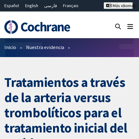
Español
English
فارسی
Français
Más idiomas
Русский
Hrvatski
Deutsch
Bahasa Malaysia
ไทย
繁體中文
简体中文
Cerrar búsqueda ✖
Filtros
Inicio
Nuestra evidencia
Tratamientos a través
de la arteria versus
trombolíticos para el
tratamiento inicial del