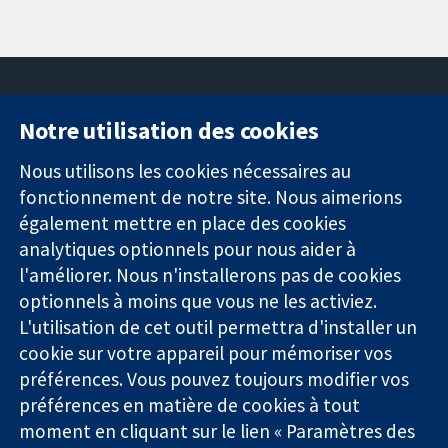
Notre utilisation des cookies
11-13 Cavendish
Contactez-
Square
nous
Nous utilisons les cookies nécessaires au
Des données
Londres
Actualités
fonctionnement de notre site. Nous aimerions
probantes.
W1G0AN
Service de
également mettre en place des cookies
Des décisions
Royaume-Uni
presse
analytiques optionnels pour nous aider à
éclairées.
Qui sommes-
l'améliorer. Nous n'installerons pas de cookies
Une meilleure
nous
santé.
optionnels à moins que vous ne les activiez.
Offres
d'emploi
L'utilisation de cet outil permettra d'installer un
Cochrane
cookie sur votre appareil pour mémoriser vos
Library
préférences. Vous pouvez toujours modifier vos
préférences en matière de cookies à tout
moment en cliquant sur le lien « Paramètres des
La Collaboration Cochrane est une association caritative (n°