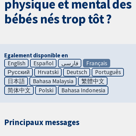
physique et mental des
bébés nés trop tôt ?
Egalement disponible en
English
Español
فارسی
Français
Русский
Hrvatski
Deutsch
Português
日本語
Bahasa Malaysia
繁體中文
简体中文
Polski
Bahasa Indonesia
Principaux messages