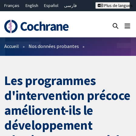
Français
English
Español
فارسی
Plus de langues
Русский
Hrvatski
Deutsch
Bahasa Malaysia
ไทย
繁體中文
简体中文
Fermer la recherche ✖
Filtres
Accueil
Nos données probantes
Les programmes
d'intervention précoce
améliorent-ils le
développement