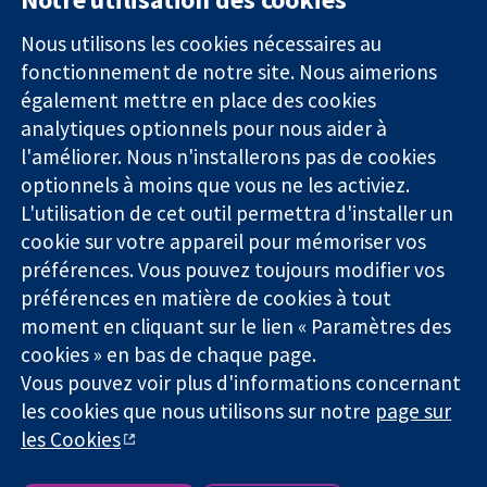
11-13 Cavendish
Contactez-
Square
nous
Nous utilisons les cookies nécessaires au
Des données
Londres
Actualités
fonctionnement de notre site. Nous aimerions
probantes.
W1G0AN
Service de
également mettre en place des cookies
Des décisions
Royaume-Uni
presse
analytiques optionnels pour nous aider à
éclairées.
Qui sommes-
l'améliorer. Nous n'installerons pas de cookies
Une meilleure
nous
santé.
Offres
optionnels à moins que vous ne les activiez.
d'emploi
L'utilisation de cet outil permettra d'installer un
Cochrane
cookie sur votre appareil pour mémoriser vos
Library
préférences. Vous pouvez toujours modifier vos
préférences en matière de cookies à tout
moment en cliquant sur le lien « Paramètres des
La Collaboration Cochrane est une association caritative (n°
cookies » en bas de chaque page.
1045921) et une société à responsabilité limitée par garantie (n°
Vous pouvez voir plus d'informations concernant
03044323) enregistrée en Angleterre et au Pays de Galles. Numéro
de TVA : GB 718 2127 49.
les cookies que nous utilisons sur notre
page sur
les Cookies
Copyright © 2026 The Cochrane Collaboration
Conditions Générales
|
Mentions légales
|
Politique de