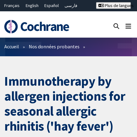
Français
English
Español
فارسی
Plus de langues
Русский
Hrvatski
Deutsch
Bahasa Malaysia
ไทย
繁體中文
简体中文
Fermer la recherche ✖
Filtres
Accueil
Nos données probantes
Immunotherapy by
allergen injections for
seasonal allergic
rhinitis ('hay fever')