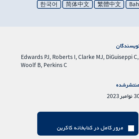
한국어
简体中文
繁體中文
Bah
ویسندگان
Edwards PJ
Roberts I
Clarke MJ
DiGuiseppi C
Woolf B
Perkins C
نتشرشده
نوامبر 2023
مرور کامل در کتابخانه کاکرین