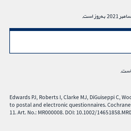
وز است.
است.
Edwards PJ, Roberts I, Clarke MJ, DiGuiseppi C, Wo
to postal and electronic questionnaires. Cochrane
11. Art. No.: MR000008. DOI: 10.1002/14651858.MR