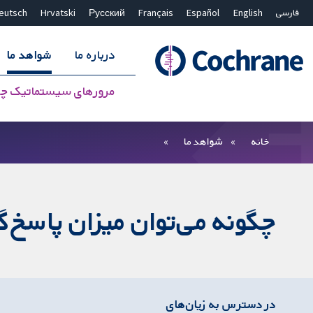
فارسی
English
Español
Français
Русский
Hrvatski
eutsch
درباره ما
شواهد ما
مرورهای سیستماتیک چ
بستن جستجو ✖
فیلترها
خانه
شواهد ما
چگونه می‌توان میزان پاسخ‌گ
در دسترس به زیان‌های