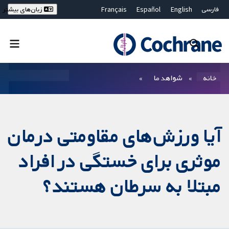
فارسی
English
Español
Français
زبان‌های بیشتر
Deutsch
Hrvatski
Русский
简体中文
繁體中文
ไทย
Bahasa Malaysia
بستن جستجو ✖
فیلترها
خانه
شواهد ما
آیا ورزش‌های مقاومتی درمان
موثری برای خستگی در افراد
مبتلا به سرطان هستند؟