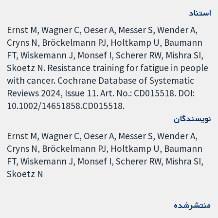
استناد
Ernst M, Wagner C, Oeser A, Messer S, Wender A,
Cryns N, Bröckelmann PJ, Holtkamp U, Baumann
FT, Wiskemann J, Monsef I, Scherer RW, Mishra SI,
Skoetz N. Resistance training for fatigue in people
with cancer. Cochrane Database of Systematic
Reviews 2024, Issue 11. Art. No.: CD015518. DOI:
10.1002/14651858.CD015518.
نویسندگان
Ernst M
Wagner C
Oeser A
Messer S
Wender A
Cryns N
Bröckelmann PJ
Holtkamp U
Baumann
FT
Wiskemann J
Monsef I
Scherer RW
Mishra SI
Skoetz N
منتشرشده