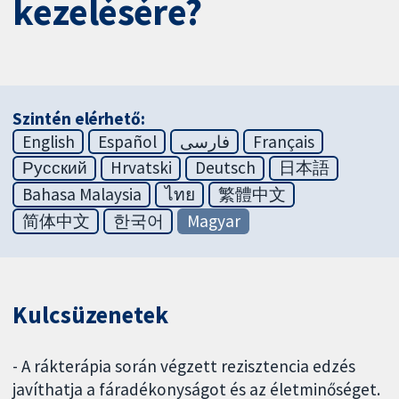
kezelésére?
Szintén elérhető:
English
Español
فارسی
Français
Русский
Hrvatski
Deutsch
日本語
Bahasa Malaysia
ไทย
繁體中文
简体中文
한국어
Magyar
Kulcsüzenetek
- A rákterápia során végzett rezisztencia edzés
javíthatja a fáradékonyságot és az életminőséget.