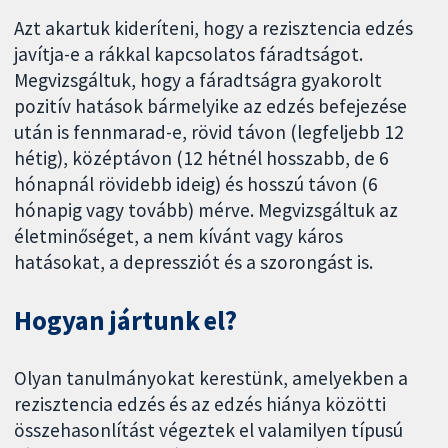
Azt akartuk kideríteni, hogy a rezisztencia edzés
javítja-e a rákkal kapcsolatos fáradtságot.
Megvizsgáltuk, hogy a fáradtságra gyakorolt
pozitív hatások bármelyike az edzés befejezése
után is fennmarad-e, rövid távon (legfeljebb 12
hétig), középtávon (12 hétnél hosszabb, de 6
hónapnál rövidebb ideig) és hosszú távon (6
hónapig vagy tovább) mérve. Megvizsgáltuk az
életminőséget, a nem kívánt vagy káros
hatásokat, a depressziót és a szorongást is.
Hogyan jártunk el?
Olyan tanulmányokat kerestünk, amelyekben a
rezisztencia edzés és az edzés hiánya közötti
összehasonlítást végeztek el valamilyen típusú