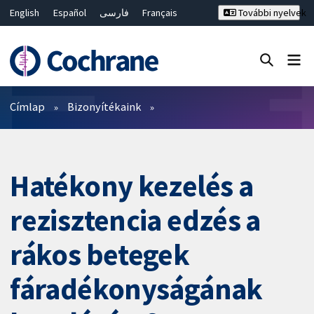
English
Español
فارسی
Français
További nyelvek
Русский
Hrvatski
Deutsch
Bahasa Malaysia
ไทย
繁體中文
简体中文
Keresés bezárása ✖
Szűrők
Címlap
Bizonyítékaink
Hatékony kezelés a
rezisztencia edzés a
rákos betegek
fáradékonyságának