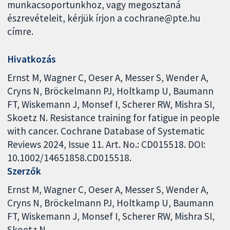
munkacsoportunkhoz, vagy megosztaná
észrevételeit, kérjük írjon a cochrane@pte.hu
címre.
Hivatkozás
Ernst M, Wagner C, Oeser A, Messer S, Wender A,
Cryns N, Bröckelmann PJ, Holtkamp U, Baumann
FT, Wiskemann J, Monsef I, Scherer RW, Mishra SI,
Skoetz N. Resistance training for fatigue in people
with cancer. Cochrane Database of Systematic
Reviews 2024, Issue 11. Art. No.: CD015518. DOI:
10.1002/14651858.CD015518.
Szerzők
Ernst M
Wagner C
Oeser A
Messer S
Wender A
Cryns N
Bröckelmann PJ
Holtkamp U
Baumann
FT
Wiskemann J
Monsef I
Scherer RW
Mishra SI
Skoetz N