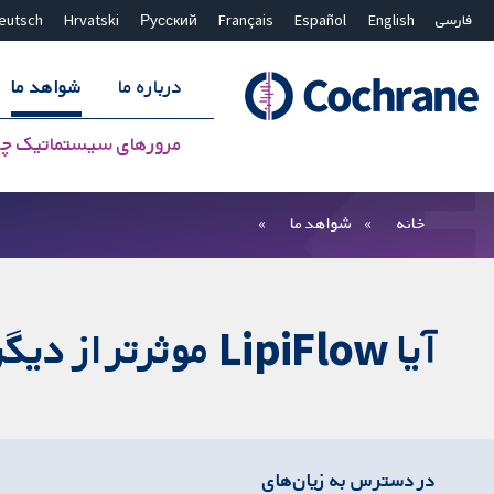
فارسی
English
Español
Français
Русский
Hrvatski
eutsch
درباره ما
شواهد ما
مرورهای سیستماتیک چ
بستن جستجو ✖
فیلترها
خانه
شواهد ما
آیا LipiFlow موثرتر از دیگر درمان‌های بیماری خشکی چشم است؟
در دسترس به زیان‌های