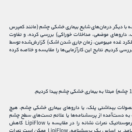
اتی بودیم که LipiFlow را در مقایسه با دیگر درمان‌های شایع بیماری خشکی چشم (مانند کمپرس
 داروهای موضعی، مداخلات خوراکی) بررسی کرده، و تفاوت
عملکرد غده میبومین، زمان جاری شدن اشک) گزارش‌شده توسط
از LipiFlow و دیگر درمان‌ها بررسی کردیم. نتایج این کارآزمایی‌ها را مقایسه و خلاصه کرده
ی گرم اولیه، محصولات بهداشتی پلک، یا داروهای بیماری خشکی چشم، هیچ
ه به‌ دست‌آمده از پرسشنامه‌ها یا علائم تست‌های سطح چشم
وجود نداشت. بر اساس یک پرسشنامه، دستگاه‌های ترموستاتیک نمرات نشانه را در مقایسه با LipiFlow کاهش
دادند، اما این نتیجه با پرسشنامه‌های دیگر به دست نیامد. بر اساس یک پرسشنامه، LipiFlow ممکن است نمرات