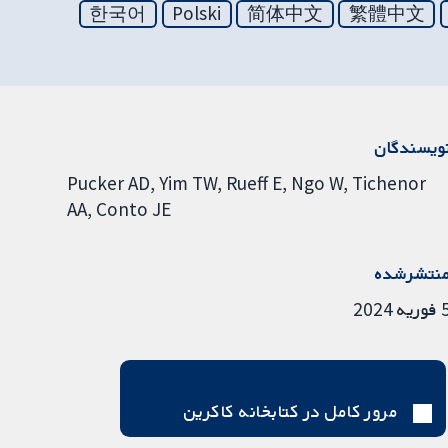
한국어
Polski
简体中文
繁體中文
ویسندگان
Pucker AD
Yim TW
Rueff E
Ngo W
Tichenor
AA
Conto JE
نتشرشده
ریه 2024
مرور کامل در کتابخانه کاکرین