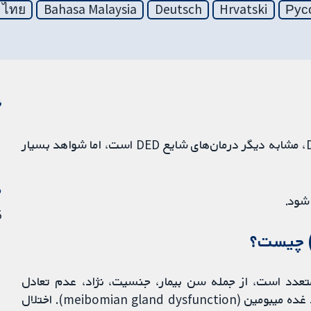
ไทย
Bahasa Malaysia
Deutsch
Hrvatski
Рус
ن
• اثربخشی LipiFlow با توجه به علائم و نشانه‌های DED، مشابه دیگر درمان‌های شایع DED است، اما شواهد بسیار
م
5 فو
عدد است، از جمله سن بیمار، جنسیت، نژاد، عدم تعادل
هورمونی، استفاده از دستگاه دیجیتال، و اختلال عملکرد غده میبومین (meibomian gland dysfunction). اختلال