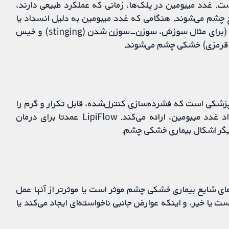
 غدد میبومین در پلک‌ها، زمانی که عملکرد طبیعی دارند،
چشم می‌شوند. هنگامی که غدد میبومین به دلیل انسداد یا
التهاب به ‌درستی عمل نمی‌کنند، منجر به ایجاد نشانه‌ها (برای مثال سوزش، سوزن‐سوزن شدن (stinging) و خیس
LipiFlow Therm یک دستگاه پزشکی است که فشرده‌سازی کنترل‌شده، قابل تکرار و گرم را
به پلک‌ها و غدد میبومین، با هدف ترشح و رفع انسداد غدد میبومین، ارائه می‌کند. LipiFlow عمدتا برای درمان
دیگر اشکال بیماری خشکی چشم.
 به اندازه دیگر درمان‌های شایع بیماری خشکی چشم موثر است یا موثرتر از آنها عمل
 خواستیم بدانیم که LipiFlow بی‌خطر است یا خیر، و اینکه عوارض جانبی ناخواسته‌ای ایجاد می‌کند یا