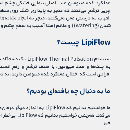
عملکرد غده میبومین علت اصلی بیماری خشکی چشم است.
چربی ترشح می‌کنند که منجر به پایداری اشک روی سطح 
شدن (watering)) و علائم (مثلا آسیب به سطح چشم و قرمزی) خشکی چشم می‌شوند.
LipiFlow چیست؟
سیستم al Pulsation
افرادی است که اختلال عملکرد غده میبومین دارند، نه 
ما به دنبال چه یافته‌ای بودیم؟
ما خواستیم بدانیم که LipiFlow
می‌کند. همچنین
خیر.