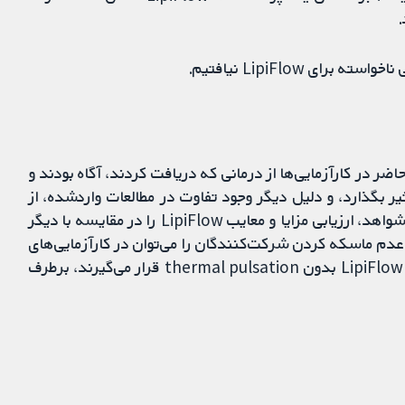
 LipiFlow نیافتیم.
حاضر در کارآزمایی‌ها از درمانی که دریافت کردند، آگاه بودند و
یر بگذارد، و دلیل دیگر وجود تفاوت در مطالعات واردشده، از
جمله در روش‌های تست درمان بود. این عدم قطعیت در شواهد، ارزیابی مزایا و معایب LipiFlow را در مقایسه با دیگر
عدم ماسکه کردن شرکت‌کنندگان را می‌توان در کارآزمایی‌های
آتی با گنجاندن یک گروه کنترل که تحت درمان ساختگی LipiFlow بدون thermal pulsation قرار می‌گیرند، برطرف