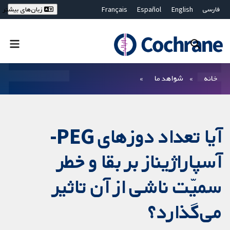
فارسی
English
Español
Français
زبان‌های بیشتر
Deutsch
Hrvatski
Русский
简体中文
繁體中文
ไทย
Bahasa Malaysia
بستن جستجو ✖
فیلترها
خانه
شواهد ما
آیا تعداد دوزهای PEG-
آسپاراژیناز بر بقا و خطر
سمیّت ناشی از آن تاثیر
می‌گذارد؟