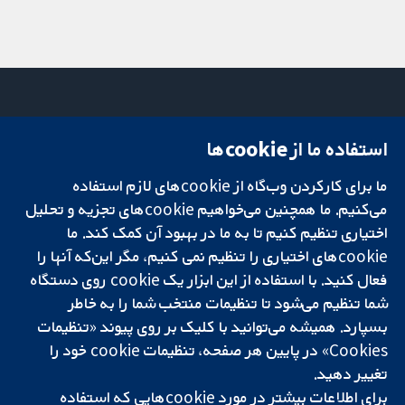
استفاده ما از cookie‌ها
میدان کاوندیش
تماس با ما
۱۳-۱۱
اخبار
ما برای کارکردن وب‌گاه از cookie‌های لازم استفاده
تحقیقات قابل
لندن
دفتر رسانه‌ای
اعتماد.
می‌کنیم. ما همچنین می‌خواهیم cookie‌های تجزیه و تحلیل
W1G 0AN
درباره ما
تصمیم‌گیری آگاهانه.
بریتانیا
فرصت‌های
اختیاری تنظیم کنیم تا به ما در بهبود آن کمک کند. ما
سلامت بهتر.
شغلی
cookie‌های اختیاری را تنظیم نمی کنیم، مگر این‌که آنها را
Cochrane
فعال کنید. با استفاده از این ابزار یک cookie‌ روی دستگاه
Library
شما تنظیم می‌شود تا تنظیمات منتخب شما را به خاطر
بسپارد. همیشه می‌توانید با کلیک بر روی پیوند «تنظیمات
Cookies» در پایین هر صفحه، تنظیمات cookie‌ خود را
شبکه همکاری کاکرین، یک مؤسسه خیریه (شماره 1045921) و یک شرکت با
تغییر دهید.
مسئولیت محدود به‌صورت ضمانت (شماره 03044323) ثبت‌شده در انگلستان
برای اطلاعات بیشتر در مورد cookie‌هایی که استفاده
و ولز است. شماره ثبت مالیات بر ارزش افزوده: GB 718 2127 49.