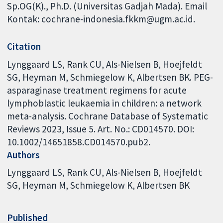
Sp.OG(K)., Ph.D. (Universitas Gadjah Mada). Email
Kontak: cochrane-indonesia.fkkm@ugm.ac.id.
Citation
Lynggaard LS, Rank CU, Als-Nielsen B, Hoejfeldt
SG, Heyman M, Schmiegelow K, Albertsen BK. PEG-
asparaginase treatment regimens for acute
lymphoblastic leukaemia in children: a network
meta-analysis. Cochrane Database of Systematic
Reviews 2023, Issue 5. Art. No.: CD014570. DOI:
10.1002/14651858.CD014570.pub2.
Authors
Lynggaard LS
Rank CU
Als-Nielsen B
Hoejfeldt
SG
Heyman M
Schmiegelow K
Albertsen BK
Published