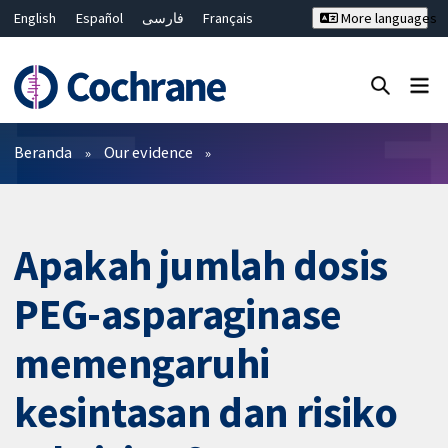
English
Español
فارسی
Français
More languages
Русский
Hrvatski
Deutsch
Bahasa Malaysia
ไทย
繁體中文
简体中文
Close search ✖
Filter
Beranda
Our evidence
Apakah jumlah dosis
PEG-asparaginase
memengaruhi
kesintasan dan risiko