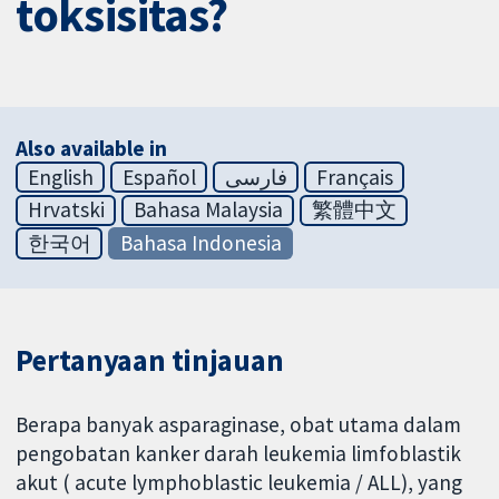
toksisitas?
Also available in
English
Español
فارسی
Français
Hrvatski
Bahasa Malaysia
繁體中文
한국어
Bahasa Indonesia
Pertanyaan tinjauan
Berapa banyak asparaginase, obat utama dalam
pengobatan kanker darah leukemia limfoblastik
akut ( acute lymphoblastic leukemia / ALL), yang