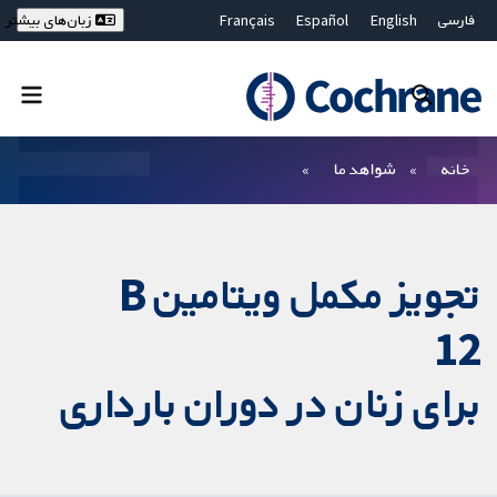
فارسی
English
Español
Français
زبان‌های بیشتر
Deutsch
Hrvatski
Русский
简体中文
繁體中文
ไทย
Bahasa Malaysia
بستن جستجو ✖
فیلترها
خانه
شواهد ما
تجویز مکمل ویتامین B
12
برای زنان در دوران بارداری