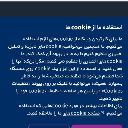
استفاده ما از cookie‌ها
میدان کاوندیش
تماس با ما
۱۳-۱۱
اخبار
ما برای کارکردن وب‌گاه از cookie‌های لازم استفاده
تحقیقات قابل
لندن
دفتر رسانه‌ای
اعتماد.
می‌کنیم. ما همچنین می‌خواهیم cookie‌های تجزیه و تحلیل
W1G 0AN
درباره ما
تصمیم‌گیری آگاهانه.
بریتانیا
فرصت‌های
اختیاری تنظیم کنیم تا به ما در بهبود آن کمک کند. ما
سلامت بهتر.
شغلی
cookie‌های اختیاری را تنظیم نمی کنیم، مگر این‌که آنها را
Cochrane
فعال کنید. با استفاده از این ابزار یک cookie‌ روی دستگاه
Library
شما تنظیم می‌شود تا تنظیمات منتخب شما را به خاطر
بسپارد. همیشه می‌توانید با کلیک بر روی پیوند «تنظیمات
Cookies» در پایین هر صفحه، تنظیمات cookie‌ خود را
شبکه همکاری کاکرین، یک مؤسسه خیریه (شماره 1045921) و یک شرکت با
تغییر دهید.
مسئولیت محدود به‌صورت ضمانت (شماره 03044323) ثبت‌شده در انگلستان
برای اطلاعات بیشتر در مورد cookie‌هایی که استفاده
و ولز است. شماره ثبت مالیات بر ارزش افزوده: GB 718 2127 49.
می‌کنیم،
صفحه cookie‌های
ما را ملاحظه کنید.
کپی‌رایت © ۲۰۲۵ همکاری کاکرین
شرایط و ضوابط وب‌سایت
|
سلب مسئولیت
|
حریم خصوصی
|
سیاست