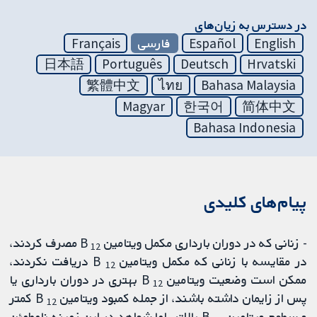
در دسترس به زیان‌های
English
Español
فارسی
Français
日本語
Português
Deutsch
Hrvatski
繁體中文
ไทย
Bahasa Malaysia
Magyar
한국어
简体中文
Bahasa Indonesia
پیام‌های کلیدی
- زنانی که در دوران بارداری مکمل ویتامین B
مصرف کردند،
12
در مقایسه با زنانی که مکمل ویتامین B
دریافت نکردند،
12
ممکن است وضعیت ویتامین B
بهتری در دوران بارداری یا
12
پس از زایمان داشته باشند، از جمله کمبود ویتامین B
کمتر
12
و سطوح ویتامین B
بالاتر، اما شواهد در این زمینه نامطمئن