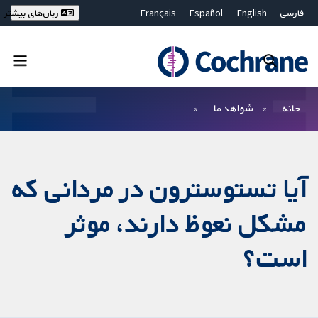
فارسی
English
Español
Français
زبان‌های بیشتر
Deutsch
Hrvatski
Русский
简体中文
繁體中文
ไทย
Bahasa Malaysia
بستن جستجو ✖
فیلترها
خانه
شواهد ما
آیا تستوسترون در مردانی که
مشکل نعوظ دارند، موثر
است؟