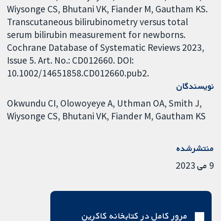
Wiysonge CS, Bhutani VK, Fiander M, Gautham KS.
Transcutaneous bilirubinometry versus total
serum bilirubin measurement for newborns.
Cochrane Database of Systematic Reviews 2023,
Issue 5. Art. No.: CD012660. DOI:
10.1002/14651858.CD012660.pub2.
نویسندگان
Okwundu CI
Olowoyeye A
Uthman OA
Smith J
Wiysonge CS
Bhutani VK
Fiander M
Gautham KS
منتشرشده
9 می 2023
مرور کامل در کتابخانه کاکرین