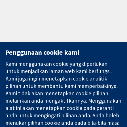
Penggunaan cookie kami
Kami menggunakan cookie yang diperlukan
11-13 Cavendish
Hubungi kita
untuk menjadikan laman web kami berfungsi.
Square
Berita
Kami juga ingin menetapkan cookie analitik
Bukti yang
London
Pejabat
pilihan untuk membantu kami memperbaikinya.
dipercayai.
W1G 0AN
akhbar
keputusan
Kami tidak akan menetapkan cookie pilihan
United Kingdom
Perihal Kami
termaklum
Pekerjaan
melainkan anda mengaktifkannya. Menggunakan
Kesihatan yang
Cochrane
alat ini akan menetapkan cookie pada peranti
lebih baik
Library
anda untuk mengingati pilihan anda. Anda boleh
menukar pilihan cookie anda pada bila-bila masa