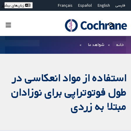
فارسی
English
Español
Français
زبان‌های بیشتر
Deutsch
Hrvatski
Русский
简体中文
繁體中文
ไทย
Bahasa Malaysia
بستن جستجو ✖
فیلترها
خانه
شواهد ما
استفاده از مواد انعکاسی در
طول فوتوتراپی برای نوزادان
مبتلا به زردی