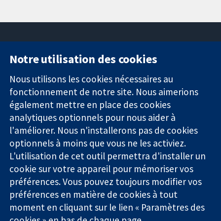
Notre utilisation des cookies
11-13 Cavendish
Contactez-
Square
nous
Nous utilisons les cookies nécessaires au
Des données
Londres
Actualités
fonctionnement de notre site. Nous aimerions
probantes.
W1G0AN
Service de
également mettre en place des cookies
Des décisions
Royaume-Uni
presse
analytiques optionnels pour nous aider à
éclairées.
Qui sommes-
l'améliorer. Nous n'installerons pas de cookies
Une meilleure
nous
santé.
Offres
optionnels à moins que vous ne les activiez.
d'emploi
L'utilisation de cet outil permettra d'installer un
Cochrane
cookie sur votre appareil pour mémoriser vos
Library
préférences. Vous pouvez toujours modifier vos
préférences en matière de cookies à tout
moment en cliquant sur le lien « Paramètres des
La Collaboration Cochrane est une association caritative (n°
cookies » en bas de chaque page.