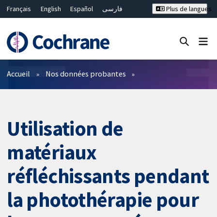
Français
English
Español
فارسی
Plus de langues
Русский
Hrvatski
Deutsch
Bahasa Malaysia
ไทย
繁體中文
简体中文
Fermer la recherche ✖
Filtres
Accueil
Nos données probantes
Utilisation de
matériaux
réfléchissants pendant
la photothérapie pour