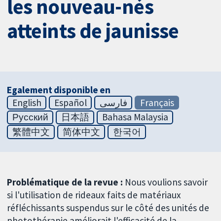
les nouveau-nés
atteints de jaunisse
Egalement disponible en
English
Español
فارسی
Français
Русский
日本語
Bahasa Malaysia
繁體中文
简体中文
한국어
Problématique de la revue :
Nous voulions savoir
si l'utilisation de rideaux faits de matériaux
réfléchissants suspendus sur le côté des unités de
photothérapie améliorait l'efficacité de la