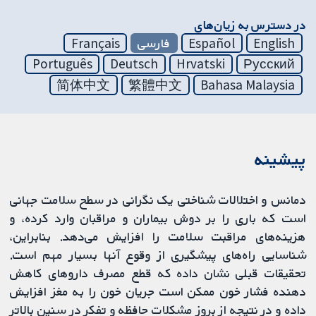
در دسترس به زیان‌های
English
Español
فارسی
Français
Português
Deutsch
Hrvatski
Русский
简体中文
繁體中文
Bahasa Malaysia
پیشینه
دمانس و اختلالات شناختی یک نگرانی در سطح سلامت جهانی
است که باری را بر دوش بیماران و مراقبان وارد کرده، و
هزینه‌های مراقبت سلامت را افزایش می‌دهد. بنابراین،
شناسایی راه‌های پیشگیری از وقوع آنها بسیار مهم است.
تحقیقات قبلی نشان داده که قطع مصرف داروهای کاهش
دهنده فشار خون ممکن است جریان خون را به مغز افزایش
داده و در نتیجه از بروز مشکلات حافظه و تفکر در سنین بالاتر