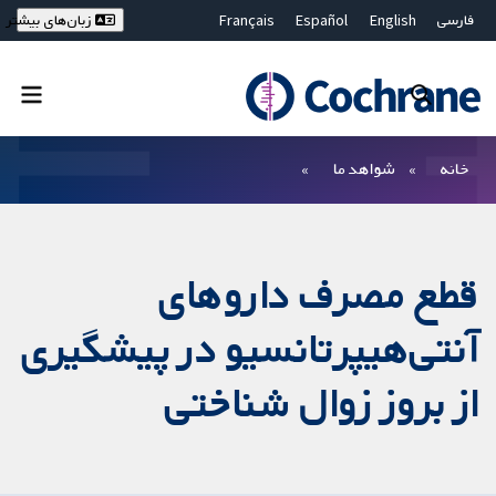
فارسی
English
Español
Français
زبان‌های بیشتر
Deutsch
Hrvatski
Русский
简体中文
繁體中文
ไทย
Bahasa Malaysia
بستن جستجو ✖
فیلترها
خانه
شواهد ما
قطع مصرف داروهای
آنتی‌هیپرتانسیو در پیشگیری
از بروز زوال شناختی