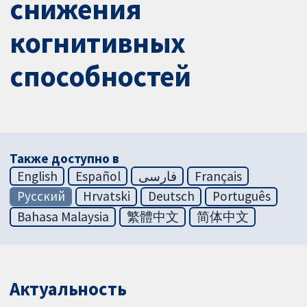
снижения
когнитивных
способностей
Также доступно в
English
Español
فارسی
Français
Русский
Hrvatski
Deutsch
Português
Bahasa Malaysia
繁體中文
简体中文
Актуальность