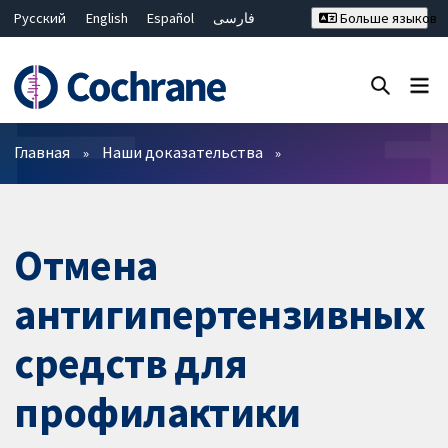
Русский
English
Español
فارسی
Больше языков
Français
Hrvatski
Deutsch
Bahasa Malaysia
ไทย
繁體中文
简体中文
Закрыть поиск ✖
Фильтры
Главная
Наши доказательства
Отмена
антигипертензивных
средств для
профилактики