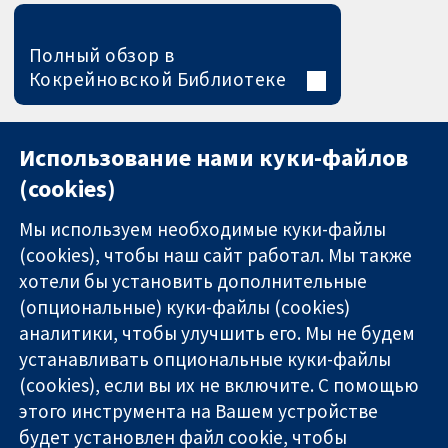
Полный обзор в
Кокрейновской Библиотеке
Использование нами куки-файлов
(cookies)
Мы используем необходимые куки-файлы
(cookies), чтобы наш сайт работал. Мы также
хотели бы установить дополнительные
(опциональные) куки-файлы (cookies)
аналитики, чтобы улучшить его. Мы не будем
11-13 Cavendish
Связаться с
устанавливать опциональные куки-файлы
Square
нами
(cookies), если вы их не включите. С помощью
Надёжные
London
Новости
этого инструмента на Вашем устройстве
доказательства
W1G 0AN
Пресс-
Информированные
United Kingdom
служба
будет установлен файл cookie, чтобы