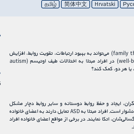
தமிழ்
简体中文
Hrvatski
Рус
ن
چه شواهدی نشان‌ می‌دهند که خانواده درمانی (family therapy) می‌تواند به بهبود ارتباطات، تقویت روابط، افزایش
توان مقابله با اختلال، سلامت روان و بهزیستی (well-being) در افراد مبتلا به اختلالات طیف اوتیسم (autism
م
16
ارتباط با دیگران، ایجاد و حفظ روابط دوستانه و سایر روابط دچار مشکل
هستند. هم‌چنین مدیریت تغییر در امور روزانه برای آنها دشوار است. افراد مبتلا به ASD تمایل دارند به اعضای خانواده
لی‌شان، اتکا نمایند. در برخی از مواقع اعضای خانواده افراد