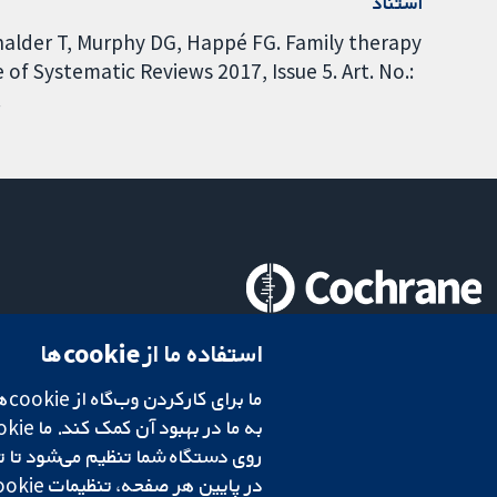
استناد
 Chalder T, Murphy DG, Happé FG. Family therapy
f Systematic Reviews 2017, Issue 5. Art. No.:
.
تحقیقات قابل اعتماد.
استفاده ما از cookie‌ها
تصمیم‌گیری آگاهانه.
سلامت بهتر.
شبکه همکاری کاکرین، یک مؤسسه خیریه (شماره 1045921) و یک شرکت با مسئولیت محدود به‌صورت ضمانت (شماره 03044323) ثبت‌شده در انگلستان و ولز است. شماره ثبت مالیات بر ارزش افزوده: GB 718 2127 49.
در پایین هر صفحه، تنظیمات cookie‌ خود را تغییر دهید.