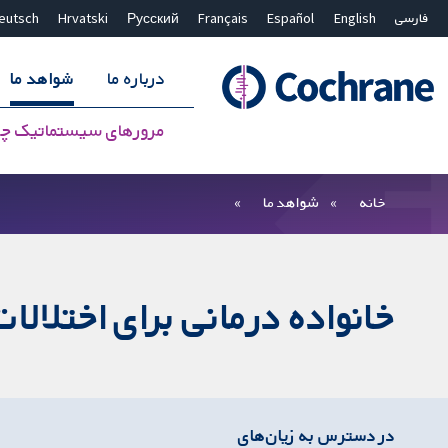
فارسی
English
Español
Français
Русский
Hrvatski
eutsch
درباره ما
شواهد ما
مرورهای سیستماتیک چ
بستن جستجو ✖
فیلترها
خانه
شواهد ما
خانواده ‌درمانی برای اختلال
در دسترس به زیان‌های