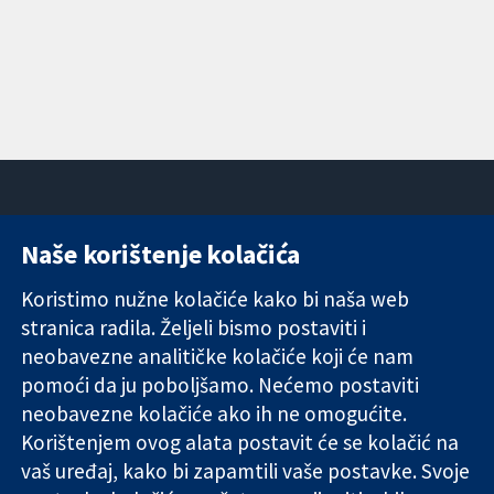
Naše korištenje kolačića
11-13 Cavendish
Kontaktirajte
Square
nas
Koristimo nužne kolačiće kako bi naša web
Pouzdani dokazi.
London
Novosti
stranica radila. Željeli bismo postaviti i
Utemeljeni
W1G 0AN
Ured za
dokazi.
neobavezne analitičke kolačiće koji će nam
Ujedinjeno
medije
Bolje zdravlje.
Kraljevstvo
O nama
pomoći da ju poboljšamo. Nećemo postaviti
Poslovi
neobavezne kolačiće ako ih ne omogućite.
Cochrane
Korištenjem ovog alata postavit će se kolačić na
Library
vaš uređaj, kako bi zapamtili vaše postavke. Svoje