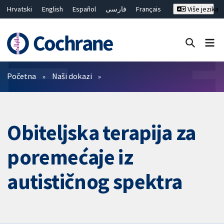
Hrvatski
English
Español
فارسی
Français
Više jezika
Русский
Deutsch
Bahasa Malaysia
ไทย
繁體中文
简体中文
Close search ✖
Prečistači
Početna
Naši dokazi
Obiteljska terapija za
poremećaje iz
autističnog spektra