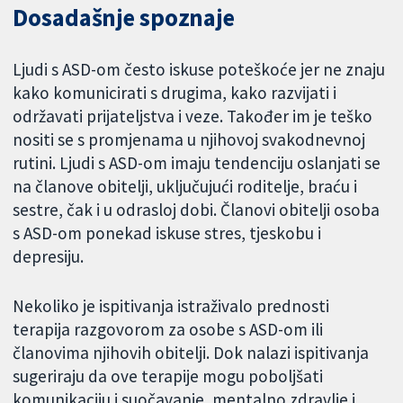
Dosadašnje spoznaje
Ljudi s ASD-om često iskuse poteškoće jer ne znaju
kako komunicirati s drugima, kako razvijati i
održavati prijateljstva i veze. Također im je teško
nositi se s promjenama u njihovoj svakodnevnoj
rutini. Ljudi s ASD-om imaju tendenciju oslanjati se
na članove obitelji, uključujući roditelje, braću i
sestre, čak i u odrasloj dobi. Članovi obitelji osoba
s ASD-om ponekad iskuse stres, tjeskobu i
depresiju.
Nekoliko je ispitivanja istraživalo prednosti
terapija razgovorom za osobe s ASD-om ili
članovima njihovih obitelji. Dok nalazi ispitivanja
sugeriraju da ove terapije mogu poboljšati
komunikaciju i suočavanje, mentalno zdravlje i