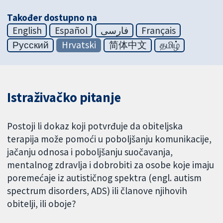
Također dostupno na
English
Español
فارسی
Français
Русский
Hrvatski
简体中文
தமிழ்
Istraživačko pitanje
Postoji li dokaz koji potvrđuje da obiteljska
terapija može pomoći u poboljšanju komunikacije,
jačanju odnosa i poboljšanju suočavanja,
mentalnog zdravlja i dobrobiti za osobe koje imaju
poremećaje iz autističnog spektra (engl. autism
spectrum disorders, ADS) ili članove njihovih
obitelji, ili oboje?