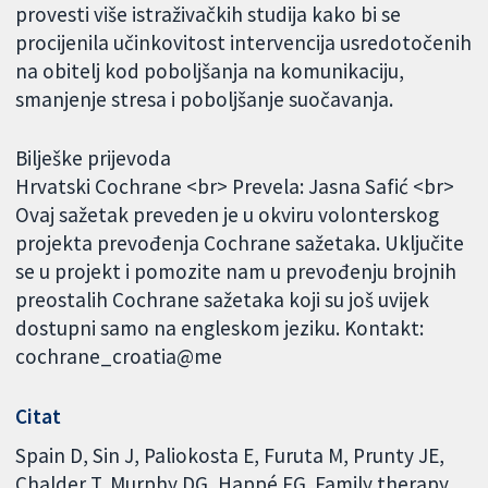
provesti više istraživačkih studija kako bi se
procijenila učinkovitost intervencija usredotočenih
na obitelj kod poboljšanja na komunikaciju,
smanjenje stresa i poboljšanje suočavanja.
Bilješke prijevoda
Hrvatski Cochrane <br> Prevela: Jasna Safić <br>
Ovaj sažetak preveden je u okviru volonterskog
projekta prevođenja Cochrane sažetaka. Uključite
se u projekt i pomozite nam u prevođenju brojnih
preostalih Cochrane sažetaka koji su još uvijek
dostupni samo na engleskom jeziku. Kontakt:
cochrane_croatia@me
Citat
Spain D, Sin J, Paliokosta E, Furuta M, Prunty JE,
Chalder T, Murphy DG, Happé FG. Family therapy